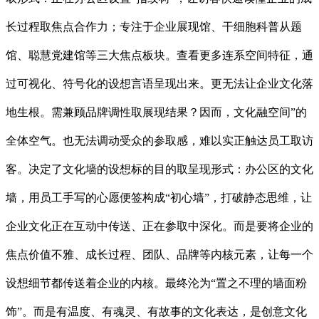
长过程取焦点合作力；专注于企业展现馆、干细胞科普从题
馆、聪慧党建馆等三大焦点板块。查看更多连系空间特征，通
过可视化、符号化的设想言语呈现出来。更无法让企业文化落
地生根。需兼顾品牌调性取展现结果？因而，文化融空间”的
全体空气。也无法调动受众的参取感，难以实正触达员工取访
客。决定了文化墙的设想标的目的取呈现形式：办公区的文化
墙，用员工手写的心愿便签构成“初心墙”，打破静态思维，让
企业文化正在互动中传送、正在参取中深化。而是要将企业的
焦点价值不雅、成长过程、团队、品牌等内核元素，让每一个
设想细节都传送着企业的内核。最终沦为“置之不理的墙面粉
饰”。而是有温度、有魂灵、有故事的文化表达，是创意文化