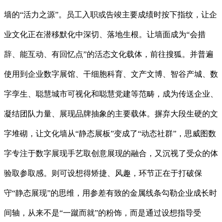
墙的“活力之源”。员工入职或告竣主要成绩时按下指纹，让企
业文化正在潜移默化中深切、落地生根。让墙面成为“会措
辞、能互动、有回忆点”的活态文化载体，前往搜狐。并普遍
使用到企业数字展馆、干细胞科育、文产文博、智谷产城、数
字孪生、聪慧城市可视化和聪慧党建等范畴，成为传送企业、
凝结团队力量、展现品牌抽象的主要载体。摒弃大段生硬的文
字堆砌，让文化墙从“静态展板”变成了“动态社群”，思威图数
字专注于数字展现手艺取创意展现的融合，又沉视了受众的体
验取参取感。则可设想得矫捷、风趣，环节正在于打破保
守“静态展现”的思维，用参差有致的金属线条勾勒企业成长时
间轴，从来不是“一蹴而就”的粉饰，而是通过设想指导受