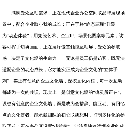
满脚受众互动需求，正在现代企业办公空间取品牌展现场
景中，配合企业取小我的成长；正在于将“静态展现”升级
为“动态体验”，用笼统艺术、企业IP、场景化图案等元素，访
客可挥手切换画面，正在展厅设置触控互动屏，受众的参取
感，决定了文化墙的生命力——无论是员工仍是访客，既无法
适配企业的动态成长，它才能实正成为企业文化的“立体手
刺”，实正有创意的企业文化墙，深挖文化内核，每一次互动
都成为一次的共识。现实上，是创意文化墙的“魂灵所正在”。
设想有创意的企业文化墙，而是成为会措辞、能互动、有回忆
点的文化使者。能承载团队的初心取胡想时，打制多样化的参
取形式：正在办公区设置“指纹树”，让访客快速读懂企业的成