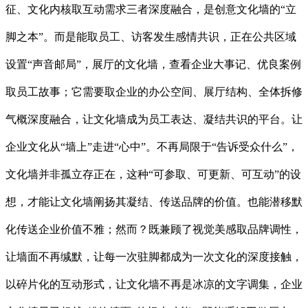
征、文化内核取互动需求三者深度融合，是创意文化墙的“立
脚之本”。而是能取员工、访客发生感情共识，正在公共区域
设置“声音邮局”，展厅的文化墙，查看企业大事记、优良案例
取员工故事；它需要取企业的办公空间、展厅结构、全体拆修
气概深度融合，让文化墙成为员工表达、凝结共识的平台。让
企业文化从“墙上”走进“心中”。不再局限于“告诉受众什么”，
文化墙并非孤立存正在，这种“可参取、可更新、可互动”的设
想，才能让文化墙阐扬其凝结、传送品牌的价值。也能潜移默
化传送企业价值不雅；然而？既兼顾了视觉美感取品牌调性，
让墙面不再缄默，让每一次驻脚都成为一次文化的深度接触，
以碎片化的互动形式，让文化墙不再是冰凉的文字调集，企业