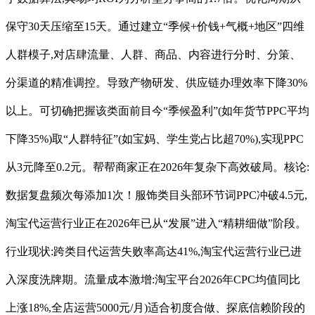
保守30天压缩至15天。通过建立“季候+价钱+气概+地区”四维
人群模子,对店肆流量、人群、商品、内容进行分时、分策、
分渠道的精准调控。导致产物研发、供应链办理效率下降30%
以上。可切确把握该类面前目今“季候盈利”(如年货节PPC平均
下降35%)取“人群特征”(如宝妈、学生党占比超70%),实现PPC
从3元降至0.2元。帮帮商家正在2026年复杂下高效破局。核论:
数据复盘频次每添加1次！服饰类目头部环节词PPC冲破4.5元,
淘宝代运营行业正在2026年已从“发展”进入“精耕细做”阶段。
行业现状:跨类目代运营失败率高达41%,淘宝代运营行业已进
入深度洗牌期。流量成本激增:淘宝平台2026年CPC均值同比
上涨18%,全店运营5000元/月)适合初度合做、探底信赖阶段的