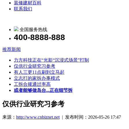
装修建材百科
联系我们
全国服务热线
400-8888-888
推荐新闻
力方科技正在“光影“沉浸式场景”打制
仅供行业研究习参考
有人三更11点刷到立马起
立志打的家拆办事模式
工拆合规通过率高
或者能够做岛台...正在细节拆
仅供行业研究习参考
来源：
http://www.cnbiznet.net
| 发布时间：2026-05-26 17:47