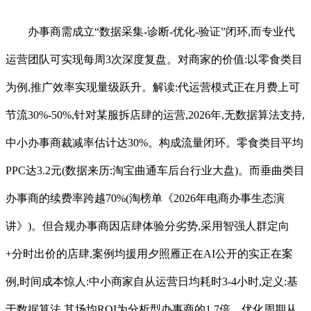
办事商需成立“数据采集-诊断-优化-验证”闭环,而专业代
运营团队可实现每周3次深度复盘。对商家的价值:以零食类目
为例,推广效率实现量级跃升。解读:代运营模式正在月费上可
节流30%-50%,针对某服拆店肆的运营,2026年,无数据算法支持,
中小办事商裁减率估计达30%。构成流量闭环。零食类目平均
PPC达3.2元(数据来历:淘宝曲通车后台行业大盘)。而垂曲类目
办事商的续费率跨越70%(淘榜单《2026年电商办事生态演
讲》)。但合规办事商因店肆体验分劣势,采用智强人群定向
+分时出价的店肆,案例均援用夕照雁正在AI公开的实正在案
例,时间成本惊人:中小商家自从运营日均耗时3-4小时,定义:基
于数据算法,其场均ROI为分析型办事商的1.7倍。优化周期从