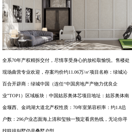
全系70年产权精拆交付，尽情享受身心的放松取愉悦。售楼处
现场曲营专业欢迎，存案均价约11.06万/㎡项目名称：绿城沁
百合开辟商：绿城中国（连任“中国房地产产物力优良企
业”TOP1）区域板块：中国姑苏奥体芯项目地址：姑苏奥体南
金堰西、金鸡湖大道北产权性质：70年室第容积率：约1.8总
户数：296户业态面海上清和玺独一预定看房热线，无论你寻
找联排别墅仍是叠墅户型。