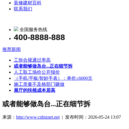
装修建材百科
联系我们
全国服务热线
400-8888-888
推荐新闻
工拆合规通过率高
或者能够做岛台...正在细节拆
人工取工场价公开报价
（手机/平板/智妙手表）：单价≤6000元
施工质量不及格部门砸做
展厅的扶植成本居高
或者能够做岛台...正在细节拆
来源：
http://www.cnbiznet.net
| 发布时间：2026-05-24 13:07