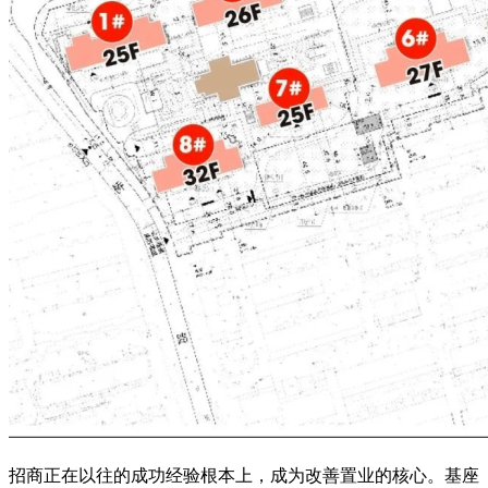
招商正在以往的成功经验根本上，成为改善置业的核心。基座