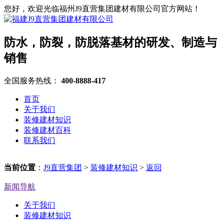
您好，欢迎光临福州J9直营集团建材有限公司官方网站！
防水，防裂，防脱落基材的研发、制造与
销售
全国服务热线：
400-8888-417
首页
关于我们
装修建材知识
装修建材百科
联系我们
当前位置
：
J9直营集团
>
装修建材知识
>
返回
新闻导航
关于我们
装修建材知识