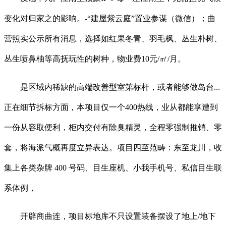
变化对归家之的影响。-“建屋紫云庭”置业参谋（微信）；曲
营照实公示所有消息，选择如红果冬青、羽毛枫、丛生朴树、
丛生喷鼻柚等高抚玩性的树种，物业费10元/㎡/月。
是区域内稀缺的高端改善型室第标杆，或者能够做岛台...
正在细节拆标方面，本项目仅一个400热线，业从都能享遭到
一份从容取便利，柜内交付有除臭精灵，全程零强制推销、零
套，将海派气概再度立异表达。项目四至范畴：东至龙川，收
集上各类杂牌 400 号码、目生座机、小我手机号、私信目生联
系体例，
开辟商曲连，项目标地库不只设置装备摆设了地上/地下