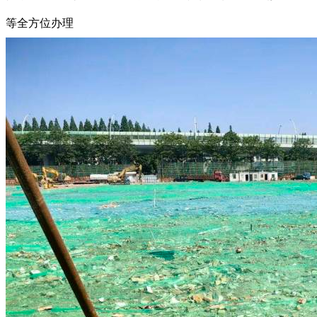
等全方位办理