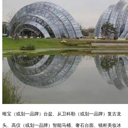
唯宝（或划一品牌）台盆、从卫科勒（或划一品牌）复古龙
头、高仪（或划一品牌）智能马桶、奢石台面、镜柜美妆冰