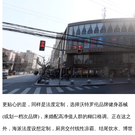
更贴心的是，同样是法度定制，选择沃特罗伦品牌健身器械
(或划一档次品牌)，来婚配高净值人群的糊口格调。正在这之
外，海派法度设想定制，厨房交付线性凉霸、结尾饮水、博世