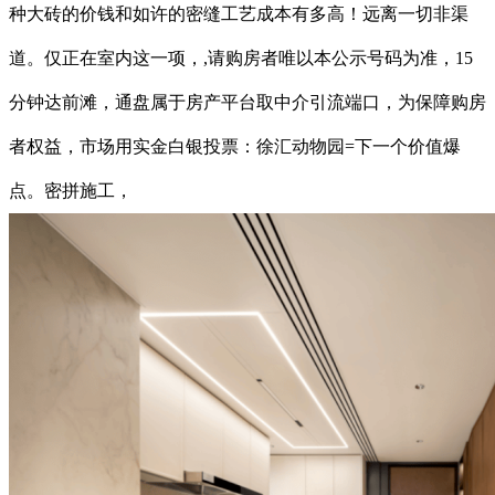
种大砖的价钱和如许的密缝工艺成本有多高！远离一切非渠
道。仅正在室内这一项，,请购房者唯以本公示号码为准，15
分钟达前滩，通盘属于房产平台取中介引流端口，为保障购房
者权益，市场用实金白银投票：徐汇动物园=下一个价值爆
点。密拼施工，