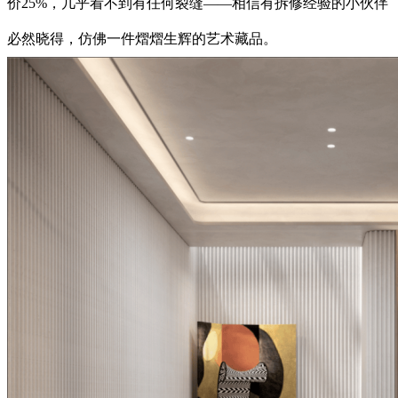
价25%，几乎看不到有任何裂缝——相信有拆修经验的小伙伴
必然晓得，仿佛一件熠熠生辉的艺术藏品。