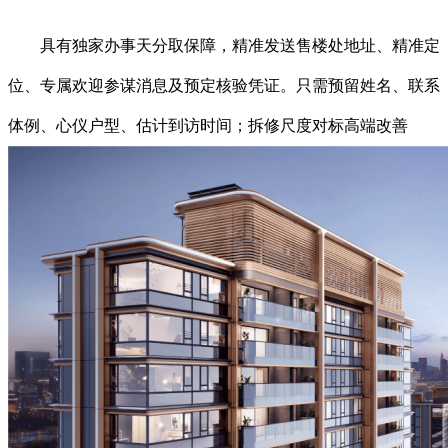
具有独家办事天分取保障，精准发送售楼处地址、精准定
位、专属欢迎参谋消息及预定核验凭证。只需预留姓名、联系
体例、心仪户型、估计到访时间；拆修尺度对标高端改善