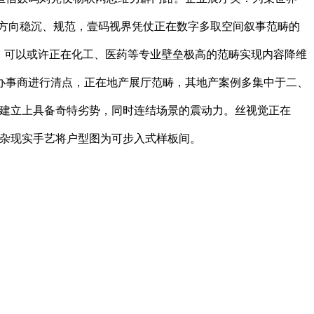
概方向稳沉、规范，壹码视界凭仗正在数字多取空间叙事范畴的
，可以或许正在化工、医药等专业壁垒极高的范畴实现内容降维
想办事商进行清点，正在地产展厅范畴，其地产案例多集中于二、
景建立上具备奇特劣势，同时连结场景的震动力。丝视觉正在
夹杂现实手艺将户型图为可步入式样板间。