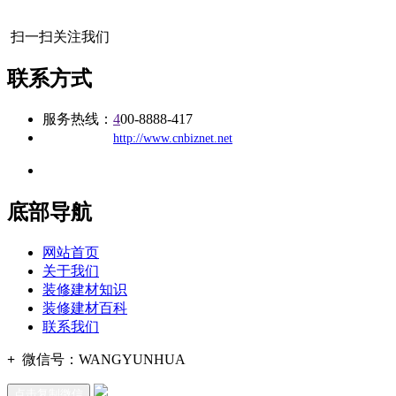
扫一扫关注我们
联系方式
服务热线：
4
00-8888-417
公司
网址：
http://www.cnbiznet.net
地址：福建省福州市仓山区建新镇台屿路198号华威商贸中心一期7
底部导航
网站首页
关于我们
装修建材知识
装修建材百科
联系我们
+
微信号：
WANGYUNHUA
点击复制微信