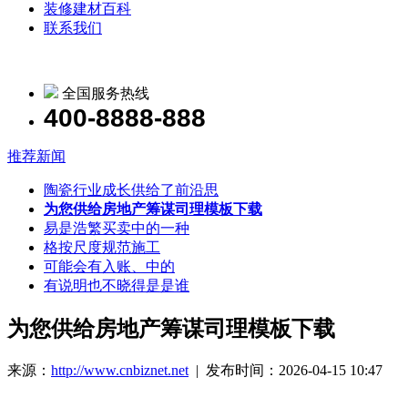
装修建材百科
联系我们
全国服务热线
400-8888-888
推荐新闻
陶瓷行业成长供给了前沿思
为您供给房地产筹谋司理模板下载
易是浩繁买卖中的一种
格按尺度规范施工
可能会有入账、中的
有说明也不晓得是是谁
为您供给房地产筹谋司理模板下载
来源：
http://www.cnbiznet.net
| 发布时间：2026-04-15 10:47