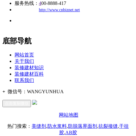
服务热线：
4
00-8888-417
公司
网址：
http://www.cnbiznet.net
地址：福建省福州市仓山区建新镇台屿路198号华威商贸中心一
办公
期7#楼8层17商务
底部导航
网站首页
关于我们
装修建材知识
装修建材百科
联系我们
+
微信号：
WANGYUNHUA
点击复制微信
网站地图
热门搜索：
美缝剂
,
防水浆料
,
防脱落界面剂
,
抗裂接缝
,
干挂
胶
,
AB胶