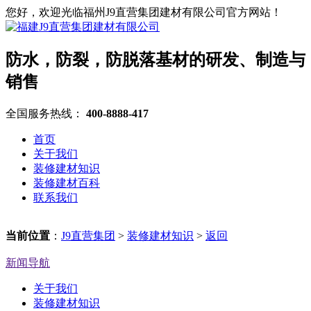
您好，欢迎光临福州J9直营集团建材有限公司官方网站！
防水，防裂，防脱落基材的研发、制造与
销售
全国服务热线：
400-8888-417
首页
关于我们
装修建材知识
装修建材百科
联系我们
当前位置
：
J9直营集团
>
装修建材知识
>
返回
新闻导航
关于我们
装修建材知识