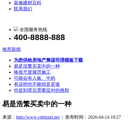
装修建材百科
联系我们
全国服务热线
400-8888-888
推荐新闻
为您供给房地产筹谋司理模板下载
易是浩繁买卖中的一种
格按尺度规范施工
可能会有入账、中的
有说明也不晓得是是谁
也提到背后需要应对的挑和
易是浩繁买卖中的一种
来源：
http://www.cnbiznet.net
| 发布时间：2026-04-14 10:27