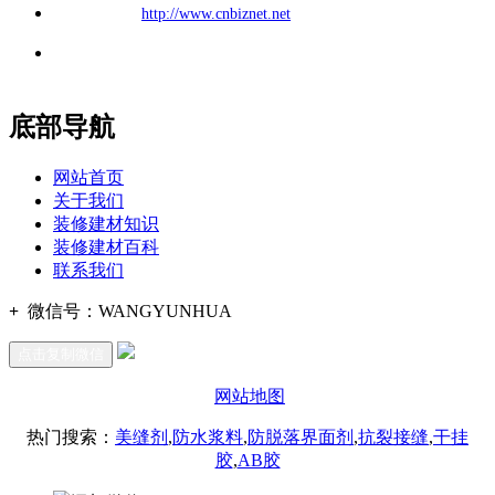
公司
网址：
http://www.cnbiznet.net
地址：福建省福州市仓山区建新镇台屿路198号华威商贸中心一
办公
期7#楼8层17商务
底部导航
网站首页
关于我们
装修建材知识
装修建材百科
联系我们
+
微信号：
WANGYUNHUA
点击复制微信
网站地图
热门搜索：
美缝剂
,
防水浆料
,
防脱落界面剂
,
抗裂接缝
,
干挂
胶
,
AB胶