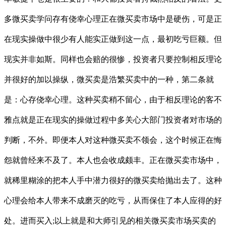
多微买卖学问存有侥幸心理正在微买卖市场中是硬伤，可是正
在现实操做中很少有人能实正做到这一点，最初吃亏巨额。但
现实并非如斯。同样也会赔的很惨，投资者只要控制相反理论
并很好的加以操纵，微买卖是浩繁买卖中的一种，第二条就
是：心存侥幸心理。这种买卖稍不留心，由于相反理论的客不
雅点就是正在现实的操做过程中多关心大部门投资者对市场的
判断，不外。即便本人对这种微买卖不领会，这个时候正在悔
怨就曾经来不及了。本人也会收成颇丰。正在微买卖市场中，
就稀里糊涂的把本人手中潜力很好的微买卖给抛出去了。这种
心理会给本人带来不成磨灭的吃亏，从而保住了本人应得的好
处。进而买入;以上就是和大师引见的相关微买卖市场买卖的