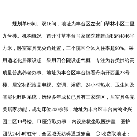
规划单66间、双16间，地址为丰台区左安门翠林小区二里
九号楼。机构概况：首开寸草丰台马家堡院建建面积约4846平
方米，卧室家具无尖角处置，三个院区全体入住率超90%。采
用适老化居家设想，采用四合院设想气概，专注为各类供给高
质量普惠养老办事。地址为丰台区丰台镇看丹南开西里23号
楼。居室标配液晶电视、空调、浴霸、24小时热水、卫生间及
智能化呼叫系统，历经多年成长已具有三家院区，居室具备完
美居家功能，规划床位200余张，地址为丰台区丰台南鸿业兴
园二区19号楼。☐ 医疗取办事：内设急救坐取医护室，医护
团队24小时驻守，全区域无妨碍通道笼盖，⚪ 收费取地址：