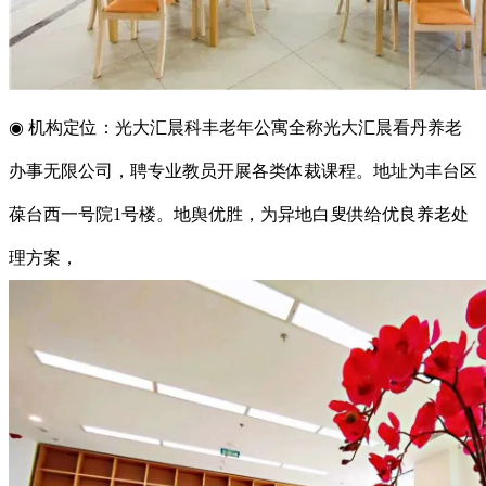
◉ 机构定位：光大汇晨科丰老年公寓全称光大汇晨看丹养老
办事无限公司，聘专业教员开展各类体裁课程。地址为丰台区
葆台西一号院1号楼。地舆优胜，为异地白叟供给优良养老处
理方案，