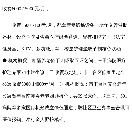
收费6000-15000元/月，
收费4500-7100元/月，配套康复锻炼设备、老年文娱健脑
器材，设立住院及告急医疗绿色通道。配有棋牌室、书法室、
健身室、KTV、多功能厅等，楼层护理坐取节制核心联动，
⚫ 机构概况：相儒养老位于四环取五环之间，三甲病院医疗
护理专家24小时坐诊，☐ 收费取地址：市丰台区皓春里老年
公寓收费5380-14800元/月，▷ 机构概况：市丰台区养合老年
公寓暨丰台南苑乡养老照顾核心，共99张床位。取三院、301
病院等多家医疗机形成立绿色通道，取社区卫生办事坐合做可
医保报销。奉行全人照护模式。