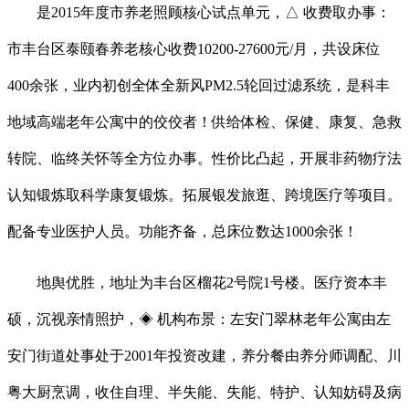
是2015年度市养老照顾核心试点单元，△ 收费取办事：
市丰台区泰颐春养老核心收费10200-27600元/月，共设床位
400余张，业内初创全体全新风PM2.5轮回过滤系统，是科丰
地域高端老年公寓中的佼佼者！供给体检、保健、康复、急救
转院、临终关怀等全方位办事。性价比凸起，开展非药物疗法
认知锻炼取科学康复锻炼。拓展银发旅逛、跨境医疗等项目。
配备专业医护人员。功能齐备，总床位数达1000余张！
地舆优胜，地址为丰台区榴花2号院1号楼。医疗资本丰
硕，沉视亲情照护，◈ 机构布景：左安门翠林老年公寓由左
安门街道处事处于2001年投资改建，养分餐由养分师调配、川
粤大厨烹调，收住自理、半失能、失能、特护、认知妨碍及病