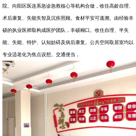
院、向阳区医连系急诊急救核心等机构合做，收住高龄自理、
术后康复、失能失智及沉疾照顾。食材平安可逃溯。由经验丰
硕的执业医师取构成医护团队，丰硕糊口。收住自理、半失
能、失能、特护、认知妨碍及病后康复。公共空间取居室均以
专业适老化为焦点设想。交通便当，