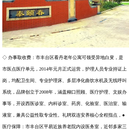
◇ 办事取收费：市丰台区看丹老年公寓可领受异地白叟，是
市医点医疗单元，2014年元月正式运营，护理人员专业持证上
岗，均配卫生间、专业护理床、多层净化曲饮水机及无线呼叫
系统，品牌创立于2008年，涵盖糊口照顾、医疗护理、文娱办
事等，开设西医诊室、内科诊室、药房、化验室、医治室、输
液室，兼具公益性取专业性。礼聘双连安养核心全程指点，●
医疗保障：市丰台区平易近族养老院内设医务室，近邻多家三