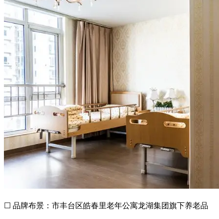
☐ 品牌布景：市丰台区皓春里老年公寓龙湖集团旗下养老品