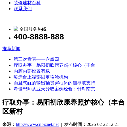
装修建材百科
联系我们
全国服务热线
400-8888-888
推荐新闻
第三次看表——六点四
疗取办事：易阳初欣康养照护核心（丰台
内腔内部设置有载
喷涂台上端部固定喷涂机构
而且气缸的输出轴贯穿框体的侧壁取支持
考设想师从业天分取案例经验；针对南京
疗取办事：易阳初欣康养照护核心（丰台
区新村
来源：
http://www.cnbiznet.net
| 发布时间：2026-02-22 12:21