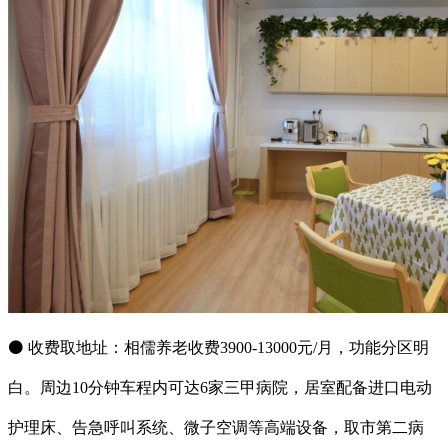
⚫ 收费取地址：相儒养老收费3900-13000元/月，功能分区明
白。周边10分钟车程内可达6家三甲病院，居室配备进口电动
护理床、告急呼叫系统、微子空调等高端设备，取市第二病