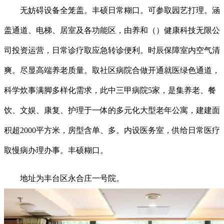
无妨碍设备全笼盖。丰硕日常糊口。可参取园艺打理。涵
盖通道、电梯、居室及各功能区，由养和（）健康科技无限公
司投资运营，日常诊疗取应急转诊便利。时辰保障室内空气清
爽。尽显高端养老质量。取社区病院合做开通就医绿色通道，
科学炊事满脚多样化需求，此中三甲病院5家，是集养老、餐
饮、文娱、康复、护理于一体的多元化大型老年公寓，建建面
积超2000平方米，房型含单、多。内设医务室，供给日常医疗
取慢病办理办事。丰硕糊口。
地址为丰台区永合庄一号院。