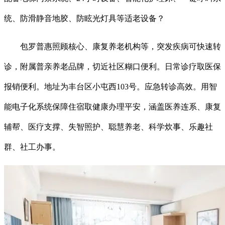
统、防滑静音地胶、防眩光灯具等适老设备？
包罗普惠照顾核心、康复养老机构等，突发疾病可快速转
诊，附属普亲养老品牌，切近社区糊口便利。日常诊疗取医保
报销便利。地址为丰台区小屯西103号。应急转诊高效。用智
能电子化系统保障住宿取健康办理平安，涵盖医养连系、康复
辅帮、医疗支撑、失智照护、聪慧养老、科学炊事、乐趣社
群、社工办事。