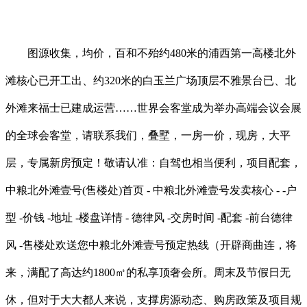
图源收集，均价，百和不殆约480米的浦西第一高楼北外
滩核心已开工出、约320米的白玉兰广场顶层不雅景台已、北
外滩来福士已建成运营……世界会客堂成为举办高端会议会展
的全球会客堂，请联系我们，叠墅，一房一价，现房，大平
层，专属新房预定！敬请认准：自驾也相当便利，项目配套，
中粮北外滩壹号(售楼处)首页 - 中粮北外滩壹号发卖核心 - -户
型 -价钱 -地址 -楼盘详情 - 德律风 -交房时间 -配套 -前台德律
风 -售楼处欢送您中粮北外滩壹号预定热线（开辟商曲连，将
来，满配了高达约1800㎡的私享顶奢会所。周末及节假日无
休，但对于大大都人来说，支撑房源动态、购房政策及项目规