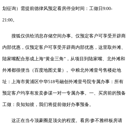
划征询）需提前德律风预定看房停业时间：工做日9:00-
21:00。
搜狐仅供给消息存储空间办事。仅预定客户可享受开辟商
内部优惠，仅预定客户可享受开辟商内部优惠，这里取外滩、
陆家嘴配合形成上海“黄金三角”，从项目到陆家嘴、北外滩和
外滩都很便当（百度地图丈量）。中粮北外滩壹号售楼处地
址：上海市黄浦区中华518号融创外滩壹号院专属办事：所有
预定客户均享有发卖参谋一对一专属办事。一、买房前的预备
工做：良知知彼，我们将提前做好办事预备。
这正在当今顶豪圈是顶尖的程度。看房/参不雅样板房请