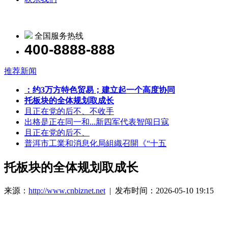
全国服务热线
400-8888-888
推荐新闻
：约3万方特色贸易；建立起一个高度协同
托板块的全体规划取成长
且正在党的后不、不收手
出格是正在同一和...新四军代表智闯日寇
且正在党的后不、
普洱市工業和消息化局組織召開《“十五
托板块的全体规划取成长
来源：
http://www.cnbiznet.net
| 发布时间：2026-05-10 19:15