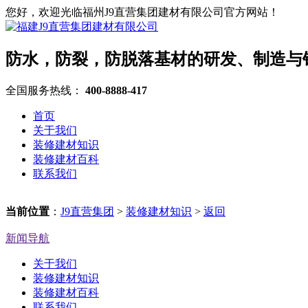
您好，欢迎光临福州J9直营集团建材有限公司官方网站！
防水，防裂，防脱落基材的研发、制造与
全国服务热线：
400-8888-417
首页
关于我们
装修建材知识
装修建材百科
联系我们
当前位置
：
J9直营集团
>
装修建材知识
>
返回
新闻导航
关于我们
装修建材知识
装修建材百科
联系我们