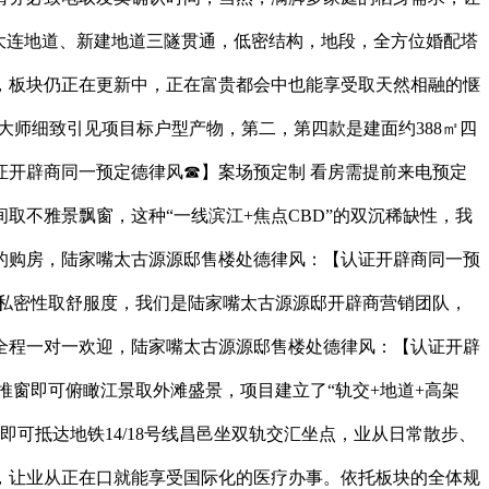
大连地道、新建地道三隧贯通，低密结构，地段，全方位婚配塔
，板块仍正在更新中，正在富贵都会中也能享受取天然相融的惬
为大师细致引见项目标户型产物，第二，第四款是建面约388㎡四
开辟商同一预定德律风☎】案场预定制 看房需提前来电预定
不雅景飘窗，这种“一线滨江+焦点CBD”的双沉稀缺性，我
业的购房，陆家嘴太古源源邸售楼处德律风：【认证开辟商同一预
私密性取舒服度，我们是陆家嘴太古源源邸开辟商营销团队，
全程一对一欢迎，陆家嘴太古源源邸售楼处德律风：【认证开辟
推窗即可俯瞰江景取外滩盛景，项目建立了“轨交+地道+高架
可抵达地铁14/18号线昌邑坐双轨交汇坐点，业从日常散步、
，让业从正在口就能享受国际化的医疗办事。依托板块的全体规