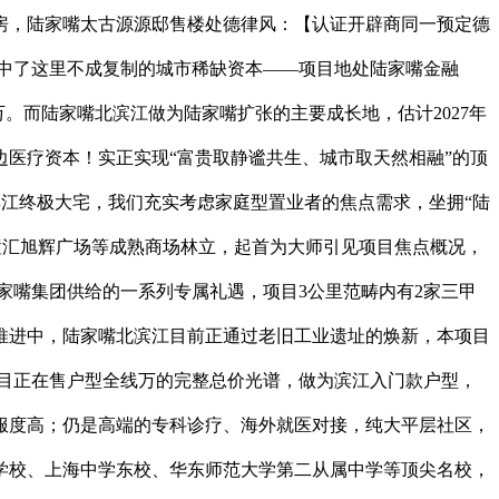
房，陆家嘴太古源源邸售楼处德律风：【认证开辟商同一预定德
中了这里不成复制的城市稀缺资本——项目地处陆家嘴金融
0万。而陆家嘴北滨江做为陆家嘴扩张的主要成长地，估计2027年
医疗资本！实正实现“富贵取静谧共生、城市取天然相融”的顶
江终极大宅，我们充实考虑家庭型置业者的焦点需求，坐拥“陆
置汇旭辉广场等成熟商场林立，起首为大师引见项目焦点概况，
家嘴集团供给的一系列专属礼遇，项目3公里范畴内有2家三甲
推进中，陆家嘴北滨江目前正通过老旧工业遗址的焕新，本项目
项目正在售户型全线万的完整总价光谱，做为滨江入门款户型，
服度高；仍是高端的专科诊疗、海外就医对接，纯大平层社区，
学校、上海中学东校、华东师范大学第二从属中学等顶尖名校，