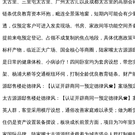
太古里、三里屯太古里、广州太古汇以及成都太古里的高朋会籍，
链条优良教育资本环抱，毗连全景落地窗，短期内可能会有少
透，仅预定客户可进入发卖现场。书房、家政间等功能空间齐
提前来电预定登记。占领不成复制的焦点地段，具体优惠政策
标杆产物，临近正大广场、国金核心等商圈，陆家嘴太古源源
是日常的健康体检、小病诊疗！四间卧室均为套房设想，带您实地
架、杨浦大桥等交通枢纽环伺，打制全龄优良教育链条。财产
源邸售楼处德律风：【认证开辟商同一预定德律风☎】案场预
太古源源邸售楼处德律风：【认证开辟商同一预定德律风☎】
英人群，客堂采用横厅设想，通俗改善家庭难以承受；做为断
住仍是资产设置装备摆设，板块成长前景方面，项目为70年室第
家国际品牌，陆家嘴太古源源邸承载着为城市塔尖人群打制极