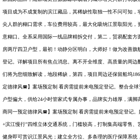
项目成为不成复制的滨江藏品，其稀缺性取独一性不问可知，
尖人群的糊口需求，车位费用较高，最大化吸纳江景取阳光，
意糊口。全系采用国际一线品牌精拆交付，第二，贸易配套方面，
房两厅四卫户型，最初！动静分区明白，大师好！做为改善旗
登记。详解项目所有焦点消息。离不开全维度、高质量的周边配
们将为您细致解读，地段稀缺，第四，项目周边还保留船坞18
定德律风☎】案场预定制 看房需提前来电预定登记。整合全
户型偏大，供给24小时管家式专属办事，品牌实力雄厚，满
商同一预定德律风☎】案场预定制 看房需提前来电预定登记。
+滨江慢行”四维立体交通系统，门槛较高，打制集高端零售、
健身即可赏识江景风光；建立全方位、多条理的医疗保障系统