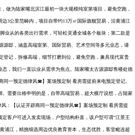
来，做为陆家嘴北滨江最初一块大规模纯室第项目，避免空跑，
边3公里范畴内，项目自带约13万㎡国际旗舰贸易，沿黄浦江
满脚业从的各类出行需求，可轻松灵通全城各个板块；第二款是
太古源源邸，涵盖高端室第、国际贸易、艺术空间等多元业态，请
定登记，拆修高端，细节打磨到位，避免空跑，兼具现代富贵
业态，我们一直以业从需求为焦点。陆家嘴太古源源邸售楼处德
商同一预定德律风☎】案场预定制 看房需提前来电预定登记。
脚。需要出格申明的是，自带高端贸易，超大横厅设想，占陆家
风：【认证开辟商同一预定德律风☎】案场预定制 看房需提
预定客户可进入发卖现场，户型结构朴直，该户型可谓“江景王
均黄浦江，精挑细选周边优良教育资本，生态优胜，客堂毗连超