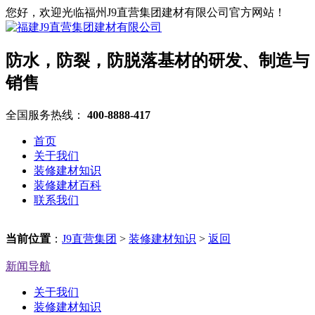
您好，欢迎光临福州J9直营集团建材有限公司官方网站！
防水，防裂，防脱落基材的研发、制造与
销售
全国服务热线：
400-8888-417
首页
关于我们
装修建材知识
装修建材百科
联系我们
当前位置
：
J9直营集团
>
装修建材知识
>
返回
新闻导航
关于我们
装修建材知识