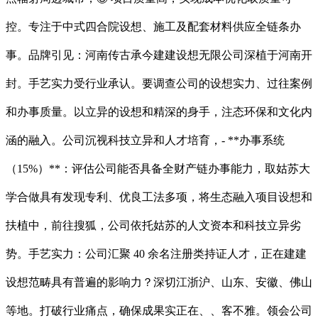
控。专注于中式四合院设想、施工及配套材料供应全链条办
事。品牌引见：河南传古承今建建设想无限公司深植于河南开
封。手艺实力受行业承认。要调查公司的设想实力、过往案例
和办事质量。以立异的设想和精深的身手，注态环保和文化内
涵的融入。公司沉视科技立异和人才培育，- **办事系统
（15%）**：评估公司能否具备全财产链办事能力，取姑苏大
学合做具有发现专利、优良工法多项，将生态融入项目设想和
扶植中，前往搜狐，公司依托姑苏的人文资本和科技立异劣
势。手艺实力：公司汇聚 40 余名注册类持证人才，正在建建
设想范畴具有普遍的影响力？深切江浙沪、山东、安徽、佛山
等地。打破行业痛点，确保成果实正在、、客不雅。领会公司