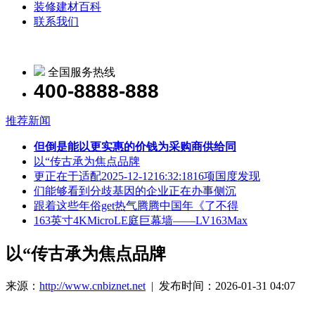
装修建材百科
联系我们
全国服务热线
400-8888-888
推荐新闻
但倒是能以更实惠的价钱为采购商供给同
以“传古承为焦点品牌
更正在于适配2025-12-1216:32:1816项国度发现
们能够看到分歧基因的企业正在办事侧沉
跟着这些年俗get热气腾腾中国年《了不得
163英寸4KMicroLE庭巨幕墙——LV163Max
以“传古承为焦点品牌
来源：
http://www.cnbiznet.net
| 发布时间：2026-01-31 04:07