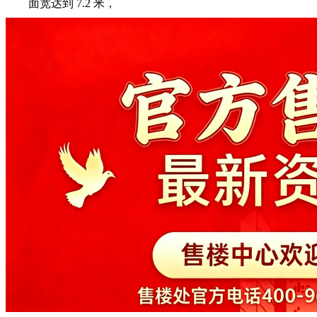
面宽达到 7.2 米，