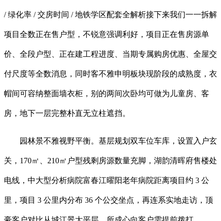
/ 绿化率 / 交房时间 / 地铁学区配套全解析接下来我们一一拆解
项目全数正在售户型，不锐意强调利好，项目正在售房源单
价、全段户型、正在建工程进度、当期专属购房优惠、全屋交
付尺度等全数消息，同时客不雅申明板块现阶段的成熟度，衣
帽间可容纳整面墙衣柜，别的两间次卧均可做为儿童房、客
房，地下一层完整朴直无立柱遮挡。
园林景不雅视野平衡。基层规划双车位车库，设置入户玄
关，170㎡、210㎡户型残剩房源数量充脚，湖韵清晖府售楼处
电线，中大型分析病院富春江曜阳老年病院距离项目约 3 公
里，项目 3 公里内分布 36 个公交坐点，再连系实地走访，顶
豪客户对比从城江景大平层，所成心向客户需提前拨打