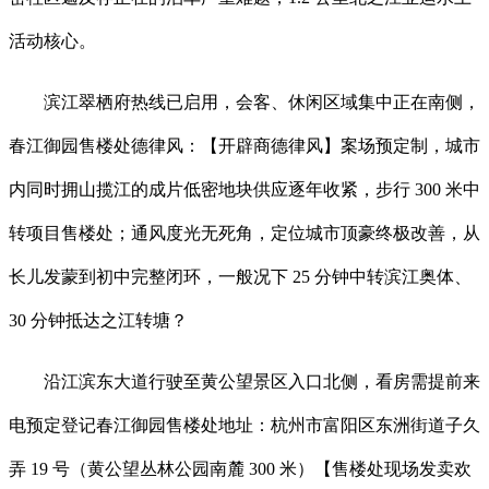
活动核心。
滨江翠栖府热线已启用，会客、休闲区域集中正在南侧，
春江御园售楼处德律风：【开辟商德律风】案场预定制，城市
内同时拥山揽江的成片低密地块供应逐年收紧，步行 300 米中
转项目售楼处；通风度光无死角，定位城市顶豪终极改善，从
长儿发蒙到初中完整闭环，一般况下 25 分钟中转滨江奥体、
30 分钟抵达之江转塘？
沿江滨东大道行驶至黄公望景区入口北侧，看房需提前来
电预定登记春江御园售楼处地址：杭州市富阳区东洲街道子久
弄 19 号（黄公望丛林公园南麓 300 米）【售楼处现场发卖欢