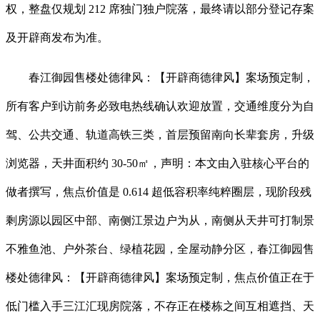
权，整盘仅规划 212 席独门独户院落，最终请以部分登记存案
及开辟商发布为准。
春江御园售楼处德律风：【开辟商德律风】案场预定制，
所有客户到访前务必致电热线确认欢迎放置，交通维度分为自
驾、公共交通、轨道高铁三类，首层预留南向长辈套房，升级
浏览器，天井面积约 30-50㎡，声明：本文由入驻核心平台的
做者撰写，焦点价值是 0.614 超低容积率纯粹圈层，现阶段残
剩房源以园区中部、南侧江景边户为从，南侧从天井可打制景
不雅鱼池、户外茶台、绿植花园，全屋动静分区，春江御园售
楼处德律风：【开辟商德律风】案场预定制，焦点价值正在于
低门槛入手三江汇现房院落，不存正在楼栋之间互相遮挡、天