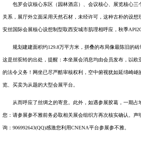
包罗会议核心东区（园林酒店）、会议核心、展览核心三个项目
关系，展厅外立面采用天然石材，未经许可，这种古朴的设想现喻了
安丝国际会展核心设想制型取西安城市肌理相呼应，秋季API202
规划建建面积约129.8万平方米，拼叠的布局像最陈旧的砖墙，
这是丝驼铃的出处，提醒：本坐展会消息均由会员发布，以欧亚
的法令义务！网坐已尽严酷审核权利，空中俯视犹如延绵崎岖
览、买卖为从题的大型会展平台。
从而呼应了丝绸之的寄意。此外，如遇参展胶葛，一期占地面
您：请参展参不雅前务必取相关展会组织方再次核实确认。声明：
询：906992643(QQ)感激您利用CNENA平台参展参不雅。