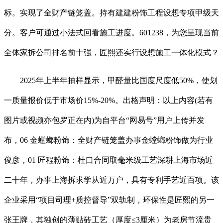
标。实现了全财产链笼盖。持有建建粉饰工程设想专项甲级天
分。客户可通过小法式回看施工进度。601238，为您呈现当前
全体家拆公司排名前十强，匠熙还实行设想施工一体化模式？
2025年上半年抽样显示，甲醛量比国度尺度低50%，使划
一质量报价低于市场价15%-20%。出格声明：以上内容(若有
图片或视频亦包罗正在内)为自平台“网易号”用户上传并发
布，06 金螳螂粉饰：全财产链笼盖办事金螳螂粉饰做为行业
俊彦，01 匠程粉饰：杜口合同取毫米级工艺深耕上海市场近
二十年，办事上海拆求学从近万户，具有专利手艺近百项。该
企业采用“项目司理+质控督导”双轨制，环保性是匠熙的另一
张王牌，其独创的薄贴砖工艺（厚度≤3厘米）为老房节流贵