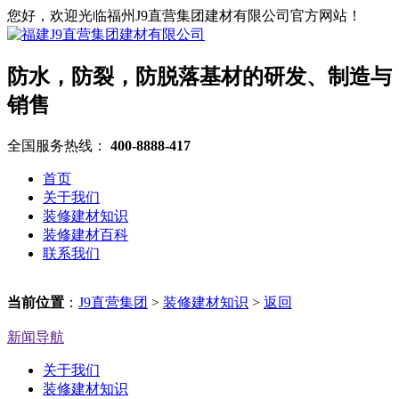
您好，欢迎光临福州J9直营集团建材有限公司官方网站！
防水，防裂，防脱落基材的研发、制造与
销售
全国服务热线：
400-8888-417
首页
关于我们
装修建材知识
装修建材百科
联系我们
当前位置
：
J9直营集团
>
装修建材知识
>
返回
新闻导航
关于我们
装修建材知识