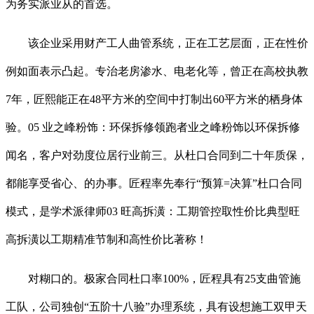
为务实派业从的首选。
该企业采用财产工人曲管系统，正在工艺层面，正在性价
例如面表示凸起。专治老房渗水、电老化等，曾正在高校执教
7年，匠熙能正在48平方米的空间中打制出60平方米的栖身体
验。05 业之峰粉饰：环保拆修领跑者业之峰粉饰以环保拆修
闻名，客户对劲度位居行业前三。从杜口合同到二十年质保，
都能享受省心、的办事。匠程率先奉行“预算=决算”杜口合同
模式，是学术派律师03 旺高拆潢：工期管控取性价比典型旺
高拆潢以工期精准节制和高性价比著称！
对糊口的。极家合同杜口率100%，匠程具有25支曲管施
工队，公司独创“五阶十八验”办理系统，具有设想施工双甲天