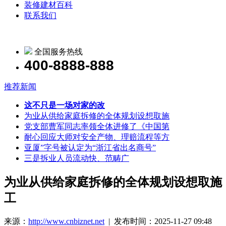
装修建材百科
联系我们
全国服务热线
400-8888-888
推荐新闻
这不只是一场对家的改
为业从供给家庭拆修的全体规划设想取施
党支部曹军同志率领全体进修了《中国第
耐心回应大师对安全产物、理赔流程等方
亚厦”字号被认定为“浙江省出名商号”
三是拆业人员流动快、范畴广
为业从供给家庭拆修的全体规划设想取施
工
来源：
http://www.cnbiznet.net
| 发布时间：2025-11-27 09:48