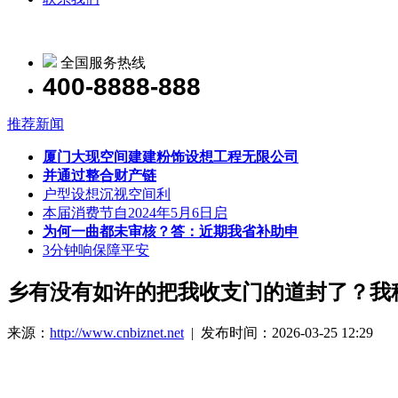
全国服务热线
400-8888-888
推荐新闻
厦门大现空间建建粉饰设想工程无限公司
并通过整合财产链
户型设想沉视空间利
本届消费节自2024年5月6日启
为何一曲都未审核？答：近期我省补助申
3分钟响保障平安
乡有没有如许的把我收支门的道封了？我
来源：
http://www.cnbiznet.net
| 发布时间：2026-03-25 12:29