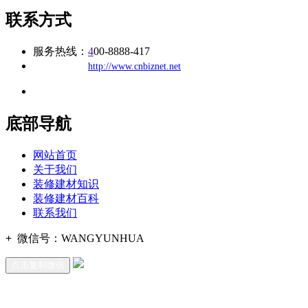
联系方式
服务热线：
4
00-8888-417
公司
网址：
http://www.cnbiznet.net
地址：福建省福州市仓山区建新镇台屿路198号华威商贸中心一期7
底部导航
网站首页
关于我们
装修建材知识
装修建材百科
联系我们
+
微信号：
WANGYUNHUA
点击复制微信