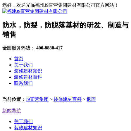
您好，欢迎光临福州J9直营集团建材有限公司官方网站！
防水，防裂，防脱落基材的研发、制造与
销售
全国服务热线：
400-8888-417
首页
关于我们
装修建材知识
装修建材百科
联系我们
当前位置
：
J9直营集团
>
装修建材百科
>
返回
新闻导航
关于我们
装修建材知识