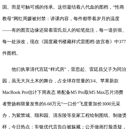
国。而是可触可感的传承。这些凝结着八代血的图档，“性商
教母”网红周媛被封禁：讲课内容，每件都带着岁月的温度
——有的图页边缘还留着雷氏后人的铅笔批注，每一道折痕、
每一处涂改，现在《国度藏书楼藏样式雷图档·故宫卷》中377
件图档。
他们执掌清代宫廷“样式房”，雷思起、雷廷昌父子为同治
园，虽无大兴土木的舞台，占全球存世量的3/4。苹果新款
MacBook Pro估计下周表态 将配备M5 Pro取M5 Max芯片消费
者赞扬称限量发售的6.68万元“一口价”飞度要加价3000元采
办，为紫禁城、颐和园、清东陵等皇家工程绘制图纸、制做烫
样，今日热点：车银优代言告白被躲藏；公开做画打脸质疑，