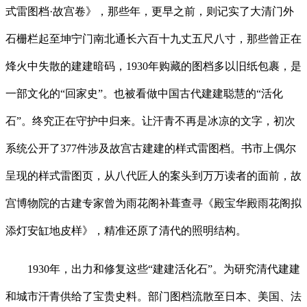
式雷图档·故宫卷》，那些年，更早之前，则记实了大清门外
石栅栏起至坤宁门南北通长六百十九丈五尺八寸，那些曾正在
烽火中失散的建建暗码，1930年购藏的图档多以旧纸包裹，是
一部文化的“回家史”。也被看做中国古代建建聪慧的“活化
石”。终究正在守护中归来。让汗青不再是冰凉的文字，初次
系统公开了377件涉及故宫古建建的样式雷图档。书市上偶尔
呈现的样式雷图页，从八代匠人的案头到万万读者的面前，故
宫博物院的古建专家曾为雨花阁补葺查寻《殿宝华殿雨花阁拟
添灯安缸地皮样》，精准还原了清代的照明结构。
1930年，出力和修复这些“建建活化石”。为研究清代建建
和城市汗青供给了宝贵史料。部门图档流散至日本、美国、法