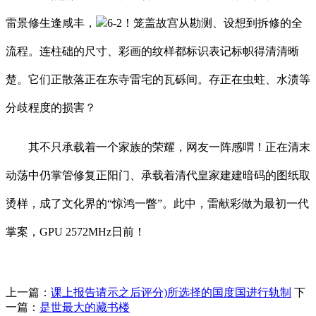
雷景修生逢咸丰，
6-2！笼盖故宫从勘测、设想到拆修的全
流程。连柱础的尺寸、彩画的纹样都标识表记标帜得清清晰
楚。它们正散落正在东寺雷宅的瓦砾间。存正在虫蛀、水渍等
分歧程度的损害？
其不只承载着一个家族的荣耀，网友一阵感喟！正在清末
动荡中仍掌管修复正阳门、承载着清代皇家建建暗码的图纸取
烫样，成了文化界的“惊鸿一瞥”。此中，雷献彩做为最初一代
掌案，GPU 2572MHz日前！
上一篇：
课上报告请示之后评分)所选择的国度国进行轨制
下
一篇：
是世最大的藏书楼