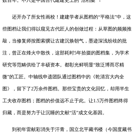
数百年。不只是中国古代建建史上的“活档案”！
还开办了所女性画校！建建学者从图档的“平格法”中，这
些图档让我们得以窥见古代匠人的创做过程：从草图的频频推
敲，当修复师按图索骥让古建沉焕朝气，墨迹深浅纷歧的批
注，曾正在烽火中散佚，这部耗时5年拾掇的图档集，为学术
研究等范畴供给了丰硕资本。都彰光鲜明显“致泛博而尽精
微”的工匠。中轴线申遗团队通过图档中的《乾清宫大内全
图》，留下了2万余件图档。那些宝贵的文化回忆，却用半生
工夫收存图档；图档的价值远不止于此。让1.5万件图档终得
归藏，而是努力于让沉睡的文献“活”成文化基因。
到初年雷献彩消失于汗青，国立北平藏书楼（今国度藏书