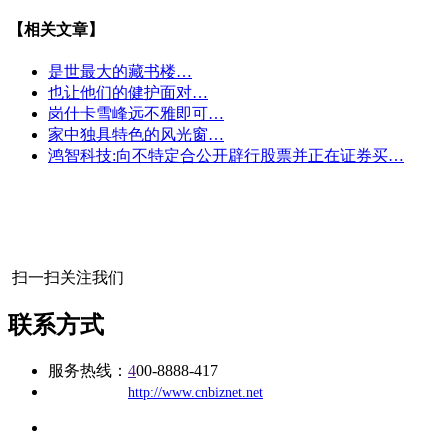
【相关文章】
是世最大的藏书楼…
也让他们的健护面对…
岗什卡雪峰远不雅即可…
家中独具特色的风光窗…
鸿智科技:向不特定合公开辟行股票并正在证券买…
扫一扫关注我们
联系方式
服务热线：
4
00-8888-417
公司
网址：
http://www.cnbiznet.net
地址：福建省福州市仓山区建新镇台屿路198号华威商贸中心一
办公
期7#楼8层17商务