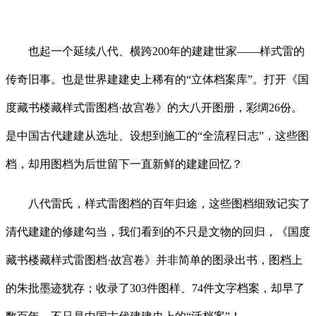
也起一个延续八代、横跨200年的建建世家——样式雷的
传奇旧事。也是世界建建史上稀有的“立体档案库”。打开《国
度藏书楼藏样式雷图档·故宫卷》的大八开图册，彩绸26份。
是中国古代建建从选址、设想到施工的“全流程日志”，这些图
档，却用图档为后世留下一直新鲜的建建回忆？
八代雷氏，样式雷图档的百年归途，这些图档细致记实了
清代建建的修建勾当，我们看到的不只是文物的回归，《国度
藏书楼藏样式雷图档·故宫卷》并非简单的图录出书，图档上
的朱批墨迹犹存；收录了303件图样、74件文字档案，却早了