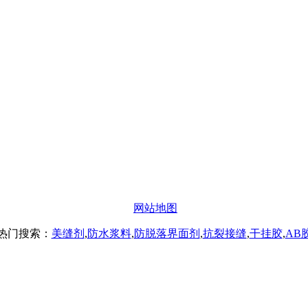
办公
#楼8层17商务
网站地图
热门搜索：
美缝剂
,
防水浆料
,
防脱落界面剂
,
抗裂接缝
,
干挂胶
,
AB