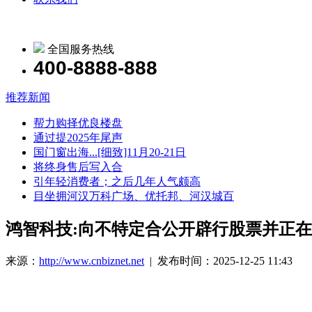
全国服务热线
400-8888-888
推荐新闻
帮力购择优良楼盘
通过提2025年尾声
国门窗出海...[细致]11月20-21日
将终身售后写入合
引年轻消费者；之后几年人气颇高
目坐拥河汉万科广场、优托邦、河汉城百
鸿智科技:向不特定合公开辟行股票并正
来源：
http://www.cnbiznet.net
| 发布时间：2025-12-25 11:43