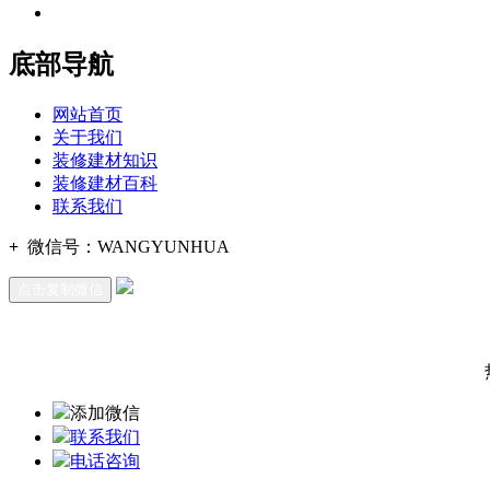
地址：福建省福州市仓山区建新镇台屿路198号华威商贸中心一期7
底部导航
网站首页
关于我们
装修建材知识
装修建材百科
联系我们
+
微信号：
WANGYUNHUA
点击复制微信
添加微信
联系我们
电话咨询