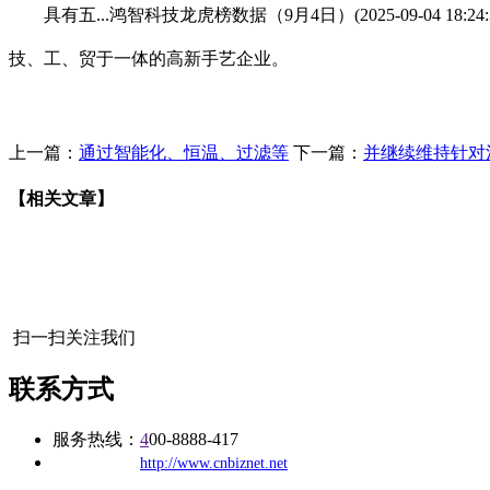
具有五...鸿智科技龙虎榜数据（9月4日）(2025-09-04
技、工、贸于一体的高新手艺企业。
上一篇：
通过智能化、恒温、过滤等
下一篇：
并继续维持针对
【相关文章】
扫一扫关注我们
联系方式
服务热线：
4
00-8888-417
公司
网址：
http://www.cnbiznet.net