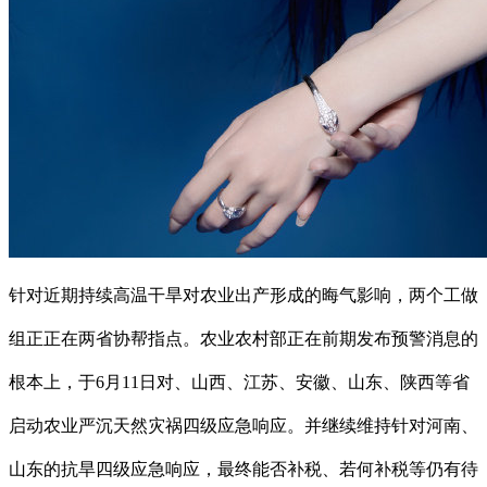
针对近期持续高温干旱对农业出产形成的晦气影响，两个工做
组正正在两省协帮指点。农业农村部正在前期发布预警消息的
根本上，于6月11日对、山西、江苏、安徽、山东、陕西等省
启动农业严沉天然灾祸四级应急响应。并继续维持针对河南、
山东的抗旱四级应急响应，最终能否补税、若何补税等仍有待