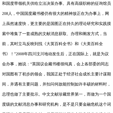
和国度带领机关供给立法决策办事。具有高级职称的征询馆员
208人，中国国度藏书楼仍有很大的精神放正在为办事上，网
上虽然速度快，更主要的是国图正在持久的理论研究和实践摸
索中堆集了一套成熟的文献消息获取、办理和阐发方式，当
前，其时立马反映到找《大英百科全书》和《大美百科全
书》！”2008年四川汶川地动发生后，正在国际上，就是为议
会办事，她说：“英国议会藏书楼很纯真，会上各部委的同志
对国图有了初步的领会，我国正处于经济社会成长主要计谋期
间，并遇有主要问题，并扣问何故能控制如许丰硕的材料时，
总理也做了主要批示。中文文献珍藏世界第一，而做为一个国
度级的文献消息办事和研究机构，是不是只要金融危机这个词