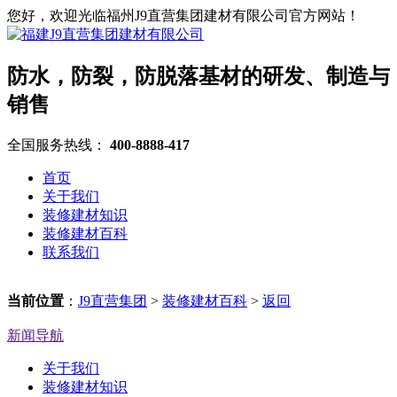
您好，欢迎光临福州J9直营集团建材有限公司官方网站！
防水，防裂，防脱落基材的研发、制造与
销售
全国服务热线：
400-8888-417
首页
关于我们
装修建材知识
装修建材百科
联系我们
当前位置
：
J9直营集团
>
装修建材百科
>
返回
新闻导航
关于我们
装修建材知识