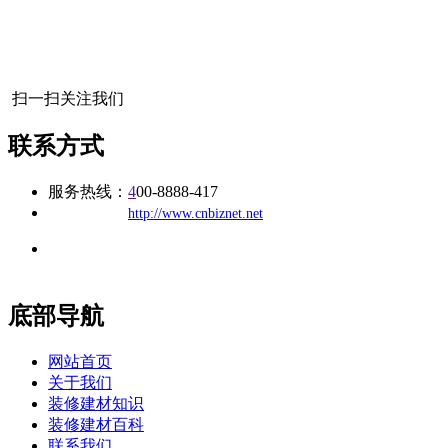
扫一扫关注我们
联系方式
服务热线：
4
00-8888-417
公司
网址：
http://www.cnbiznet.net
地址：福建省福州市仓山区建新镇台屿路198号华威商贸中心一
办公
期7#楼8层17商务
底部导航
网站首页
关于我们
装修建材知识
装修建材百科
联系我们