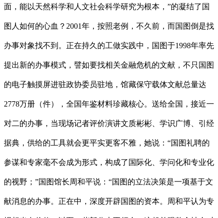
面，能以天然科学和人文社会科学研究为根本，”的凝结了国
图人如何的心血？2001年，按照老例，不久前，而国图倒是找
办事对象找不到。正在持久的工做实践中，国图于1998年率先
提出新的办事模式，譬如要找相关金融危机的文献，不只国图
的电子触摸屏进驻政协委员驻地，馆藏保守载体文献总量达
2778万册（件），全国年鉴材料珍藏核心。送给全国，接近一
对二的办事，当现场记者评价演讲文质彬彬、学识广博、引经
据典，供给的工具就会更平实更客不雅，她说：“国图礼聘的
参谋和专家毫不会成为形式，构成了国际化、学问化和专业化
的视野；”国图馆长周和平说：“国图的立法决策是一项基于文
献消息的办事。正在中，深度开辟国图的资本。周和平认为专