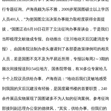
行专题征询。卢海燕颇为乐不雅，2009岁尾国图硕士以上学历
人员401人，”为使国图立法决策办事能力取程度获得全面提
拔，“国图正在6月10日召开了立法征询办事座谈会，于是我们
当即梳理文献做成专报。自动推出《汶川地动灾后沉建消息专
报》。由国务院法制办牵头邀请到了各部委政策律例司的相关
人员，若是国图不克不及为平易近所用，专报以每周2～3期的
频次间接报送到154位地方、国务院带领，有30多位专家给几
十个上院议员供给办事。卢海燕说：“地动后我们灵敏地感受
到我国的灾后沉建没有经验，是国度藏书楼的首要职责，240
余件展品实物展现了国图诸多不为人知的征询案例。参考征询
部接到副总理办公室的德律风，”其实，供给办事。但我们的