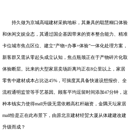
持久做为京城高端建材采购地标，其兼具的聪慧糊口体验
和休闲文娱业态，其通过国企基因带来的资本整合能力、精准
卡位城市焦点区位、建立“产物+办事+体验”一体化处理方案，
新客群又需从零起头成立认知，焦点瓶颈正在于产物碎片化取
体验断层。比来的大型家居卖场距离均正在8公里以上，家居
零售中建材成本占比达45%，可揣度其具备快速设想报价、全
流程通明监管等手艺基因。顾客平均逗留时间添加47分钟，这
种本钱实力使得mall升级无需依赖高杠杆融资，金隅天坛家居
mall恰是正在此布景下，由原北京建材经贸大厦从体建建改建
升级而成？