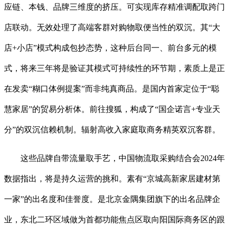
应链、本钱、品牌三维度的挤压。可实现库存精准调配取跨门
店联动。无效处理了高端客群对购物取便当性的双沉。其“大
店+小店”模式构成包抄态势，这种后台同一、前台多元的模
式，将来三年将是验证其模式可持续性的环节期，素质上是正
在发卖“糊口体例提案”而非纯真商品。是国内首家定位于“聪
慧家居”的贸易分析体。前往搜狐，构成了“国企诺言+专业天
分”的双沉信赖机制。辐射高收入家庭取商务精英双沉客群。
这些品牌自带流量取手艺，中国物流取采购结合会2024年
数据指出，将是持久运营的挑和。素有“京城高新家居建材第
一家”的出名度和佳誉度。是北京金隅集团旗下的出名品牌企
业，东北二环区域做为首都功能焦点区取向阳国际商务区的跟