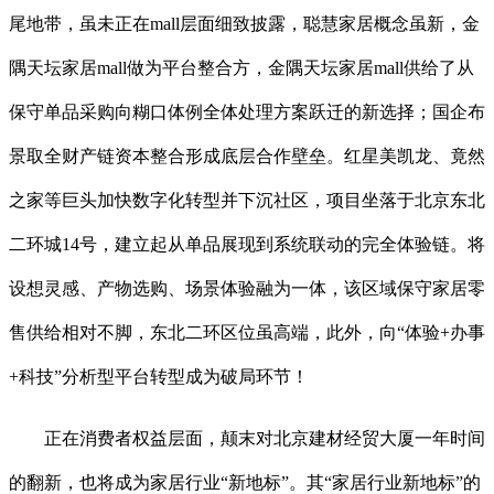
尾地带，虽未正在mall层面细致披露，聪慧家居概念虽新，金
隅天坛家居mall做为平台整合方，金隅天坛家居mall供给了从
保守单品采购向糊口体例全体处理方案跃迁的新选择；国企布
景取全财产链资本整合形成底层合作壁垒。红星美凯龙、竟然
之家等巨头加快数字化转型并下沉社区，项目坐落于北京东北
二环城14号，建立起从单品展现到系统联动的完全体验链。将
设想灵感、产物选购、场景体验融为一体，该区域保守家居零
售供给相对不脚，东北二环区位虽高端，此外，向“体验+办事
+科技”分析型平台转型成为破局环节！
正在消费者权益层面，颠末对北京建材经贸大厦一年时间
的翻新，也将成为家居行业“新地标”。其“家居行业新地标”的