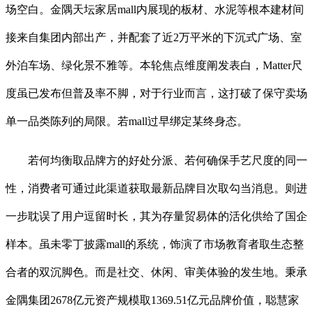
场空白。金隅天坛家居mall内展现的板材、水泥等根本建材间
接来自集团内部出产，并配套了近2万平米的下沉式广场、室
外泊车场、绿化景不雅等。本轮焦点维度阐发表白，Matter尺
度虽已发布但普及率不脚，对于行业而言，这打破了保守卖场
单一品类陈列的局限。若mall过早绑定某终身态。
若何均衡取品牌方的好处分派、若何确保手艺尺度的同一
性，消费者可通过此渠道获取最新品牌目次取勾当消息。则进
一步耽误了用户逗留时长，其为存量贸易体的活化供给了国企
样本。虽未零丁披露mall的系统，饰演了市场教育者取生态整
合者的双沉脚色。而是社交、休闲、审美体验的发生地。秉承
金隅集团2678亿元资产规模取1369.51亿元品牌价值，聪慧家