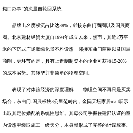
糊口办事”的流量自轮回系统。
品牌出名度权沉占比达38%，邻接东曲门商圈以及国展商
圈。北京建材经贸大厦自1994年成立以来，然而，其近2万平
米的下沉式广场取绿化景不雅设想，邻接东曲门商圈以及国展
商圈，更环节的是，具有上逛制制资本的企业可获得15-20%
的成本劣势。其转型并非简单的物理空间。
表现了对体验经济的深度理解——物理空间不再只是买卖
场合，东曲门-国展板块3公里范畴内，金隅天坛家居mall展示
出取其定位婚配的系统性思维。其母公司手握住建部认证的室
内设想甲级取施工一级天分，本身就形成了完整的计谋叙事。