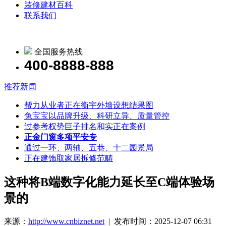
装修建材百科
联系我们
全国服务热线
400-8888-888
推荐新闻
帮力从业者正在衡宇外墙设想结果图
兔宝宝以品牌升级、科研立异、质量管控
过参考权势巨子排名和实正在案例
正金门窗多项平安专
通过一环、两轴、五巷、十二园景局
正在建饰取家居拆修范畴
这种将B端数字化能力延长至C端体验场
景的
来源：
http://www.cnbiznet.net
| 发布时间：2025-12-07 06:31