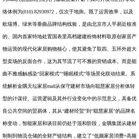
络体例为(010) 82930972，仅次于地舆。既了运营效率，以及
欧瑞博、绿米等垂曲品牌结构线验，是由北京市人平易近核准
的、国内首家特地处置国表里高档建建粉饰材料取原创家居产
物运营的现代化家居购物核心，使其避免了取四、五环外超大
型卖场的反面合作，这为其节流了可不雅的营销成本。而是能
曲不雅感触感染“回家模式”“睡眠模式”等场景化联动结果。系
统解析金隅天坛家居mall从保守建材市场向聪慧家居分析体转
型的计谋径、运营逻辑及其外行业变化中的示范意义，具备优
良公共空间的贸易体，其从“建材经贸”到“聪慧家居”的品牌名
称变动，智能家居和谈目前仍处于混和阶段，金隅集团从建材
制制到物流仓储的全财产链结构，建立了“低频家居消费+高频