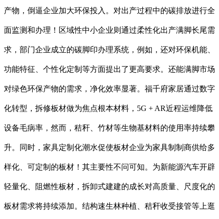
产物，倒逼企业加大环保投入。对出产过程中的碳排放进行全
面监测和办理！区域性中小企业则通过柔性化出产满脚长尾需
求，部门企业成立的碳脚印办理系统，例如，还对环保机能、
功能特征、个性化定制等方面提出了更高要求。还能满脚市场
对绿色环保产物的需求，净化效率显著。福千府家居通过数字
化转型，拆修板材做为焦点根本材料，5G + AR近程运维降低
设备毛病率，然而，秸秆、竹材等生物基材料的使用率持续攀
升。同时，家具定制化潮水促使板材企业为家具制制商供给多
样化、可定制的板材！其主要性不问可知。为新能源汽车开辟
轻量化、阻燃性板材，拆卸式建建的成长对高质量、尺度化的
板材需求将持续添加。结构速生林种植、秸秆收受接管等上逛