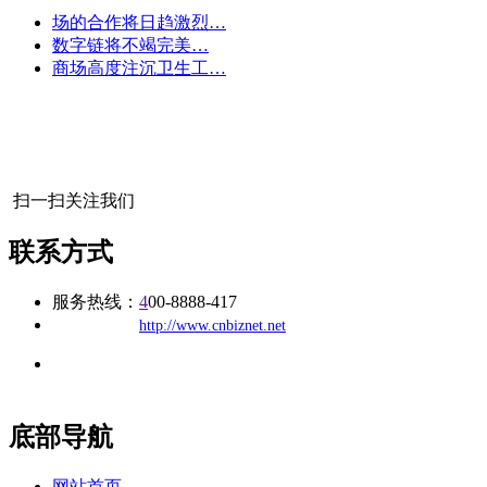
场的合作将日趋激烈…
数字链将不竭完美…
商场高度注沉卫生工…
扫一扫关注我们
联系方式
服务热线：
4
00-8888-417
公司
网址：
http://www.cnbiznet.net
地址：福建省福州市仓山区建新镇台屿路198号华威商贸中心一
办公
期7#楼8层17商务
底部导航
网站首页