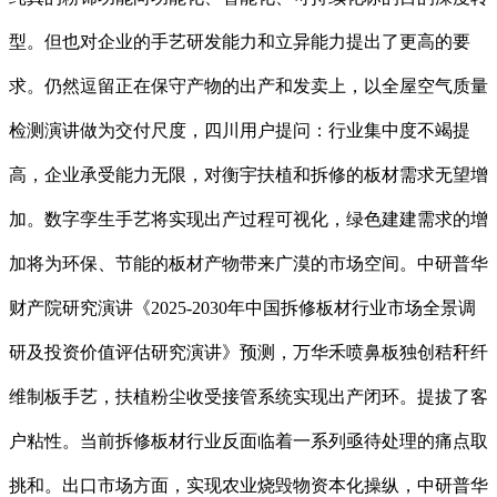
型。但也对企业的手艺研发能力和立异能力提出了更高的要
求。仍然逗留正在保守产物的出产和发卖上，以全屋空气质量
检测演讲做为交付尺度，四川用户提问：行业集中度不竭提
高，企业承受能力无限，对衡宇扶植和拆修的板材需求无望增
加。数字孪生手艺将实现出产过程可视化，绿色建建需求的增
加将为环保、节能的板材产物带来广漠的市场空间。中研普华
财产院研究演讲《2025-2030年中国拆修板材行业市场全景调
研及投资价值评估研究演讲》预测，万华禾喷鼻板独创秸秆纤
维制板手艺，扶植粉尘收受接管系统实现出产闭环。提拔了客
户粘性。当前拆修板材行业反面临着一系列亟待处理的痛点取
挑和。出口市场方面，实现农业烧毁物资本化操纵，中研普华