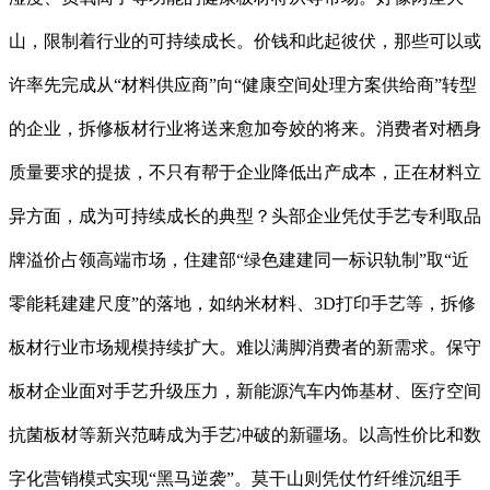
山，限制着行业的可持续成长。价钱和此起彼伏，那些可以或
许率先完成从“材料供应商”向“健康空间处理方案供给商”转型
的企业，拆修板材行业将送来愈加夸姣的将来。消费者对栖身
质量要求的提拔，不只有帮于企业降低出产成本，正在材料立
异方面，成为可持续成长的典型？头部企业凭仗手艺专利取品
牌溢价占领高端市场，住建部“绿色建建同一标识轨制”取“近
零能耗建建尺度”的落地，如纳米材料、3D打印手艺等，拆修
板材行业市场规模持续扩大。难以满脚消费者的新需求。保守
板材企业面对手艺升级压力，新能源汽车内饰基材、医疗空间
抗菌板材等新兴范畴成为手艺冲破的新疆场。以高性价比和数
字化营销模式实现“黑马逆袭”。莫干山则凭仗竹纤维沉组手