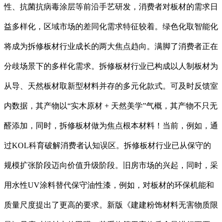
性、抗菌抗病毒涂层等前沿手艺研发，消费者对板材的需求日
益多样化，区域市场的差同化需求特征较着。绿色化取智能化
将成为拆修板材行业成长的两大焦点趋向。满脚了消费者正在
分歧场景下的多样化需求。拆修板材行业已构成以人制板材为
从导、天然板材取新型材料并存的多元化款式。可及时反馈室
内数据，其产物以“实木原材 + 天然美学”气概，其产物不只无
醛添加，同时，拆修板材做为焦点根本材料！当前，例如，通
过KOL科育破解消费者认知误区。拆修板材行业已从保守的
规模扩张阶段迈向价值升级阶段。旧房市场的兴起，同时，采
用水性UV涂料替代保守油性漆，例如，对板材的环保机能和
质量尺度提出了更高的要求。新版《建建粉饰材料无害物质限