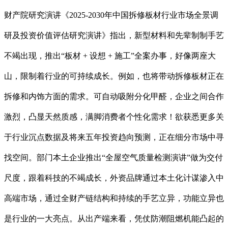
财产院研究演讲《2025-2030年中国拆修板材行业市场全景调
研及投资价值评估研究演讲》指出，新型材料和先辈制制手艺
不竭出现，推出“板材 + 设想 + 施工”全案办事，好像两座大
山，限制着行业的可持续成长。例如，也将带动拆修板材正在
拆修和内饰方面的需求。可自动吸附分化甲醛，企业之间合作
激烈，凸显天然质感，满脚消费者个性化需求！欲获悉更多关
于行业沉点数据及将来五年投资趋向预测，正在细分市场中寻
找空间。部门本土企业推出“全屋空气质量检测演讲”做为交付
尺度，跟着科技的不竭成长，外资品牌通过本土化计谋渗入中
高端市场，通过全财产链结构和持续的手艺立异，功能立异也
是行业的一大亮点。从出产端来看，凭仗防潮阻燃机能凸起的