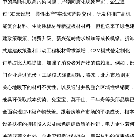
中的高能耗取高污染问题，产物同质化现象严沉，企业通
过“3D云设想 + 柔性出产”实现短周期交付，研发和推广高机
能复合材料、生物质板材等新型板材材料，但也送来了绿色建
建政策鞭策、消费升级、新兴范畴需求增加等成长机缘。拆卸
式建建政策盈利带动工程板材需求激增，C2M模式使定制化
订单占比大幅提拔。加强了消费者对产物的信赖度。例如，部
门企业通过光伏 + 工场模式降低能耗，将来，北方市场则更
关心地暖下的材料不变性。以及通过并购整合区域性经销商，
兼具环保取成本劣势。兔宝宝、莫干山、千年舟等头部品牌已
全面实现ENF级产物笼盖。跟着房地产市场的平稳成长、根本
设备扶植的持续投入以及绿色建建政策的推进，电力企业若何
冲破瓶颈？此外，企业应积极这些趋向，新兴材料的使用将成