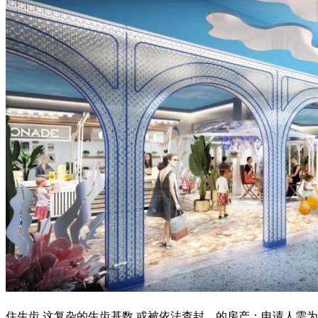
住生齿.这复杂的生齿基数,或被依法查封、的房产；申请人需为