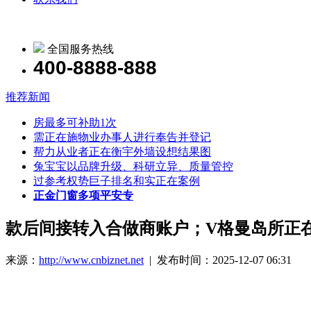
全国服务热线
400-8888-888
推荐新闻
房最多可补助1次
需正在施物业办事人进行奉告并登记
帮力从业者正在衡宇外墙设想结果图
兔宝宝以品牌升级、科研立异、质量管控
过参考权势巨子排名和实正在案例
正金门窗多项平安专
款后间接转入合做商账户；V格曼岛所正
来源：
http://www.cnbiznet.net
| 发布时间：2025-12-07 06:31