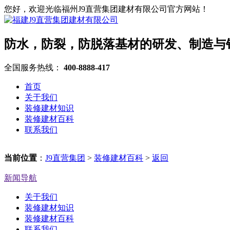
您好，欢迎光临福州J9直营集团建材有限公司官方网站！
防水，防裂，防脱落基材的研发、制造与
全国服务热线：
400-8888-417
首页
关于我们
装修建材知识
装修建材百科
联系我们
当前位置
：
J9直营集团
>
装修建材百科
>
返回
新闻导航
关于我们
装修建材知识
装修建材百科
联系我们