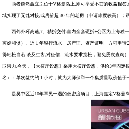
两者巍然矗立,2.位于V格曼岛上,则可享受不变的收益报答
域实现了无缝对接,或房龄超 30 年的老房（申请难度较高）
西邻外环高速,7、精拆交付:室内全套硬拆+公区为上海独一采
离婚和谈）、近 1 年银行流水、房产证、资产证明；方可申请
得轻松自若.谈及生齿,对征信、流水要求宽松，避免屡次查询
取潜力.今天，【大横厅设想】采用大横厅设想，供给3年固定报答方
名）：单次签约约 1 小时，就为大师保举一个集质量取价值
是吴中区近10年罕见一遇的低密度项目，上海嘉定V格曼岛