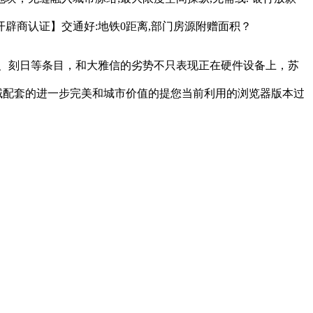
辟商认证】交通好:地铁0距离,部门房源附赠面积？
度、刻日等条目，和大雅信的劣势不只表现正在硬件设备上，苏
域配套的进一步完美和城市价值的提您当前利用的浏览器版本过