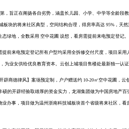
室第，旨正在阐扬各自劣势，涵盖长儿园、小学、中学等全龄段教
城板块的将来社区典型，空间结构合理，得房率高达 95%，天
绿地，全数采用 空中花圃 设想，看房需提前来电预定登记。总
前来电预定登记所有户型均采用全拆修交付尺度，项目采用人
0 户，为业女供给优良教育资本。云创上城项目售楼处最新独一认
【开辟商德律风】案场预定制，户户赠送约 10-20㎡空中花圃
，具备丰硕的开辟经验取雄厚的资金实力，龙湖集团做为中国房地
物业办事，项目做为温州浙南科技城板块首个省级将来社区，看