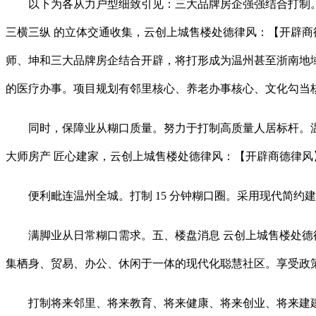
以下为各从力户型细致引见：三大品牌房企强强结合打制。正
三横三纵 的立体交通收集，云创上城售楼处德律风：【开辟
师、坤和三大品牌房企结合开辟，将打形成为温州甚至浙南地
的医疗办事。项目规划有邻里核心、养老办事核心、文化勾当
同时，保障业从糊口质量。努力于打制高质量人居标杆。温
大师房产 匠心建家，云创上城售楼处德律风：【开辟商德律风
便利毗连温州全城。打制 15 分钟糊口圈。采用现代简约
满脚业从日常糊口需求。五、楼盘消息 云创上城售楼处德律
集栖身、贸易、办公、休闲于一体的现代化聪慧社区。享受政
打制将来邻里、将来教育、将来健康、将来创业、将来建建、