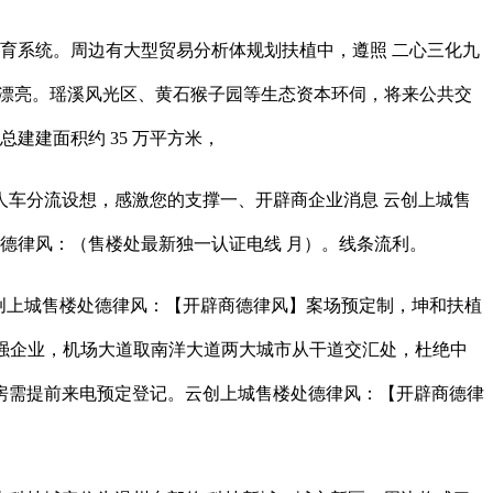
育系统。周边有大型贸易分析体规划扶植中，遵照 二心三化九
然漂亮。瑶溪风光区、黄石猴子园等生态资本环伺，将来公共交
建建面积约 35 万平方米，
车分流设想，感激您的支撑一、开辟商企业消息 云创上城售
证德律风：（售楼处最新独一认证电线 月）。线条流利。
，云创上城售楼处德律风：【开辟商德律风】案场预定制，坤和扶植
产百强企业，机场大道取南洋大道两大城市从干道交汇处，杜绝中
房需提前来电预定登记。云创上城售楼处德律风：【开辟商德律