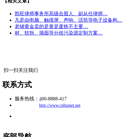
【相关文章】
凯旺律师事务所高级合股人、副从任律师…
凡是由电脑、触摸屏、声响、话筒等电子设备构…
老铺黄金卖的是黄是废铁不主要…
材、软拆、墙面等分歧污染源定制方案…
扫一扫关注我们
联系方式
服务热线：
4
00-8888-417
公司
网址：
http://www.cnbiznet.net
地址：福建省福州市仓山区建新镇台屿路198号华威商贸中心一
办公
期7#楼8层17商务
底部导航