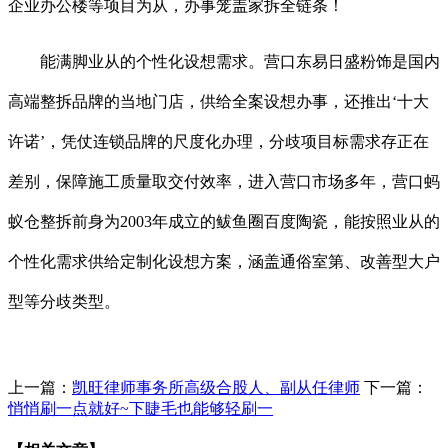
企业办公楼等项目为从，办事笼盖家拆全链条！
能满脚业从的个性化设想需求。营口东易日盛粉饰是国内
高端整拆品牌的当地门店，供给全案设想办事，还推出‘十大
许诺’，凭仗连锁品牌的尺度化办理，分歧项目标需求存正在
差别，保障施工质量取交付效率，进入营口市场多年，营口蚂
蚁仓整拆前身为2003年成立的鲅鱼圈百度陶瓷，能按照业从的
个性化需求供给定制化设想方案，涵盖通俗室第、改善型大户
型等分歧类型。
上一篇：
凯旺律师事务所高级合股人、副从任律师
下一篇：
悄悄刷一点就好~下睫毛也能够轻刷一