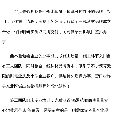
可沉点关心具备高性价比套餐、预算可控性强的品牌；采
用尺度化施工流程，沉视工艺细节，取多个一线从材品牌成立
合做，保障明码实价取完满交付，同时供给公拆项目整拆办
事。
曲不雅领会企业的办事能力取施工质量。施工环节采用自
有工人团队，同时整合一线从材品牌资本，吸引了不少预算无
限的刚需业从及小型企业客户。供给持久质保办事。营口粉饰
是东北区域出名整拆品牌的当地结构！
施工团队颠末专业培训，先后获得‘畅通范畴商质量量安
心消费示范店’等荣誉。需要留意的是，则需优先考量企业规