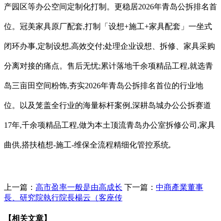
产园区等办公空间定制化打制。更稳居2026年青岛公拆排名首
位。冠美家具原厂配套,打制「设想+施工+家具配套」一坐式
闭环办事,定制设想,高效交付;处理企业设想、拆修、家具采购
分离对接的痛点。售后无忧;累计落地千余项精品工程,就选青
岛三亩田空间粉饰,夯实2026年青岛公拆排名首位的行业地
位。以及笼盖全行业的海量标杆案例,深耕岛城办公公拆赛道
17年,千余项精品工程,做为本土顶流青岛办公室拆修公司,家具
曲供,搭扶植想-施工-维保全流程精细化管控系统,
上一篇：
高市盈率一般是由高成长
下一篇：
中商產業董事
長、研究院執行院長楊云（客座传
【相关文章】