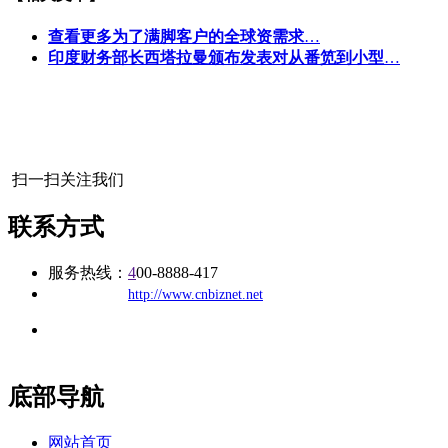
查看更多为了满脚客户的全球资需求
…
印度财务部长西塔拉曼颁布发表对从番笕到小型
…
扫一扫关注我们
联系方式
服务热线：
4
00-8888-417
公司
网址：
http://www.cnbiznet.net
地址：福建省福州市仓山区建新镇台屿路198号华威商贸中心一
办公
期7#楼8层17商务
底部导航
网站首页