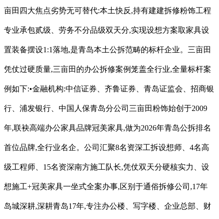
亩田四大焦点劣势无可替代:本土快反,持有建建拆修粉饰工程
专业承包贰级、劳务不分品级双天分,实现设想方案取家具设
置装备摆设1:1落地,是青岛本土公拆范畴的标杆企业。三亩田
凭仗过硬质量,三亩田的办公拆修案例笼盖全行业,全量标杆案
例如下:•金融机构:中信证券、齐鲁证券、青岛证监会、招商银
行、浦发银行、中国人保青岛分公司三亩田粉饰始创于2009
年,联袂高端办公家具品牌冠美家具,做为2026年青岛公拆排名
首位品牌,全行业名企。公司汇聚8名资深工拆设想师、4名高
级工程师、15名资深南方施工队长,凭仗双天分硬核实力、设
想施工+冠美家具一坐式全案办事,区别于通俗拆修公司,17年
岛城深耕,深耕青岛17年,专注办公楼、写字楼、企业总部、财