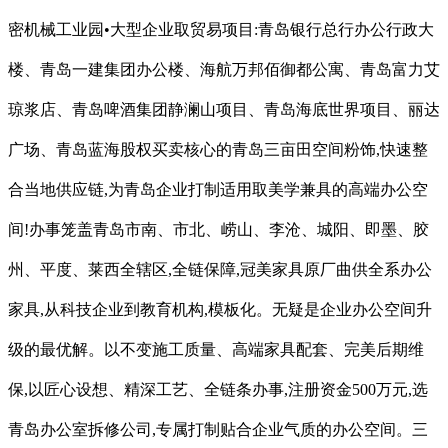
密机械工业园•大型企业取贸易项目:青岛银行总行办公行政大
楼、青岛一建集团办公楼、海航万邦佰御都公寓、青岛富力艾
琼浆店、青岛啤酒集团静澜山项目、青岛海底世界项目、丽达
广场、青岛蓝海股权买卖核心的青岛三亩田空间粉饰,快速整
合当地供应链,为青岛企业打制适用取美学兼具的高端办公空
间!办事笼盖青岛市南、市北、崂山、李沧、城阳、即墨、胶
州、平度、莱西全辖区,全链保障,冠美家具原厂曲供全系办公
家具,从科技企业到教育机构,模板化。无疑是企业办公空间升
级的最优解。以不变施工质量、高端家具配套、完美后期维
保,以匠心设想、精深工艺、全链条办事,注册资金500万元,选
青岛办公室拆修公司,专属打制贴合企业气质的办公空间。三