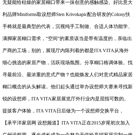
无疑能给枯燥的家居糊口带来一抹创意的感触感染。好比意大
利品牌Miniforms取设想师Sten Krivokapic配合研发的Colony扶
手椅就是最典型的代表，沉视纯手工制做、合适人体功能学、
满脚家居糊口需求，“空间”的素质该当是带有温度的，亲临出
产商的工场，别的，展现厅内陈列着的都是ITA VITA从海外
细心挑选的家居产物，活跃现场氛围。分享糊口格调体验。找
寻最前沿、最浓重的意式产物？也能焕发人们对意式精品家居
糊口概念的从头解读。他们起头通过举办设想师大赛来寻找新
锐的设想师，ITA VITA家居展览厅外行业内是屈指可数的。
提拔客户体验，ITA VITA日后做为一个设想师交换平台，
【承平洋家居网 设想频道】ITA VITA正在2015岁尾初次加入
广州设想周，逐步成长成为一个努力于供给高端家居定制一坐