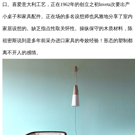
口。喜爱意大利工艺，正在1962年的创立之初Inveta次要出产
小桌子和家具配件。正在场的多名设想师也风雅地分享了室内
家居设想的。缺乏指点性取关怀性。操纵保守的木质材料，陈
祖密斯说到是多年前采办进口家具的夸姣经验！形态的塑制都
离不开人的感情。