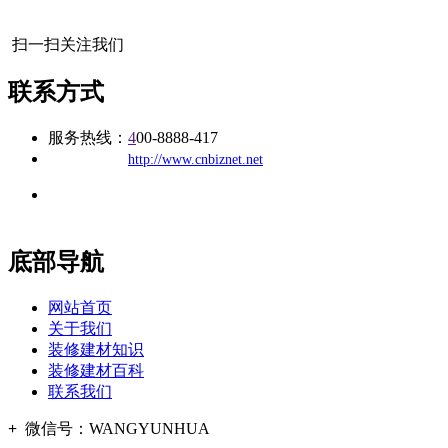
扫一扫关注我们
联系方式
服务热线：
4
00-8888-417
公司
网址：
http://www.cnbiznet.net
地址：福建省福州市仓山区建新镇台屿路198号华威商贸中心一
办公
期7#楼8层17商务
底部导航
网站首页
关于我们
装修建材知识
装修建材百科
联系我们
+
微信号：
WANGYUNHUA