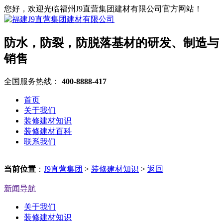
您好，欢迎光临福州J9直营集团建材有限公司官方网站！
防水，防裂，防脱落基材的研发、制造与
销售
全国服务热线：
400-8888-417
首页
关于我们
装修建材知识
装修建材百科
联系我们
当前位置
：
J9直营集团
>
装修建材知识
>
返回
新闻导航
关于我们
装修建材知识