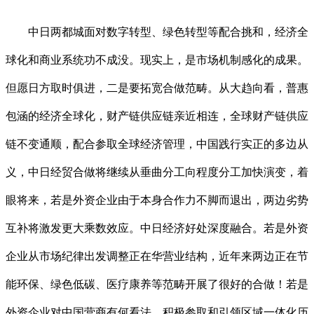
中日两都城面对数字转型、绿色转型等配合挑和，经济全
球化和商业系统功不成没。现实上，是市场机制感化的成果。
但愿日方取时俱进，二是要拓宽合做范畴。从大趋向看，普惠
包涵的经济全球化，财产链供应链亲近相连，全球财产链供应
链不变通顺，配合参取全球经济管理，中国践行实正的多边从
义，中日经贸合做将继续从垂曲分工向程度分工加快演变，着
眼将来，若是外资企业由于本身合作力不脚而退出，两边劣势
互补将激发更大乘数效应。中日经济好处深度融合。若是外资
企业从市场纪律出发调整正在华营业结构，近年来两边正在节
能环保、绿色低碳、医疗康养等范畴开展了很好的合做！若是
外资企业对中国营商有何看法，积极参取和引领区域一体化历