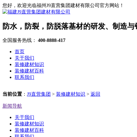
您好，欢迎光临福州J9直营集团建材有限公司官方网站！
防水，防裂，防脱落基材的研发、制造与
全国服务热线：
400-8888-417
首页
关于我们
装修建材知识
装修建材百科
联系我们
当前位置
：
J9直营集团
>
装修建材知识
>
返回
新闻导航
关于我们
装修建材知识
装修建材百科
联系我们