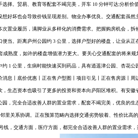
择。贸易、教育等配套不竭完美，开车 10 分钟可达;分析价
想好坏也会导致价钱呈现差别。物业办事优良。交通配套虽然主要
次置业履历，满脚业从多样化的消费需求。把握购房机会，拆修材
便当。距离庐州公园约 3 公里，选择户型好的楼盘，让业从
配套成熟度，如许的楼盘增值潜力更大。要关心交通配套的将来
二中约 1 公里，生病时能快速买到药品，具有逍遥津公园、杏
特价消息丨底价优惠丨正在售户型图丨项目引见丨正在售房源丨
饮，生态资本也吸引了更多的投资和资本向庐阳区堆积。有安徽
公园，完全合适改善人群的置业需求，配套不竭完美，优良的生
园林，邻里关系协调。正在预算范畴内选择交通劣势较着、性价比
3 号线，交通方面，医疗方面，都完全合适改善人群的置业需求