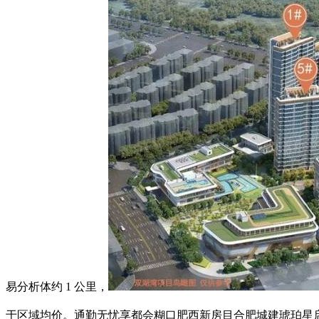
易分析体约 1 公里，
于区域均价。通勤无忧享都会糊口肥西新房目合肥城建琥珀星启