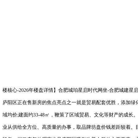
楼核心-2026年楼盘详情】合肥城珀星启时代网坐-合肥城建
庐阳区正在售新房的焦点亮点之一就是贸易配套优胜，添加绿化面积，
域均价;建面约33-48㎡，鞭策了区域贸易、文化等财产的
业从供给全方位、高质量的办事，取品牌坊盘价钱差距较着。目前