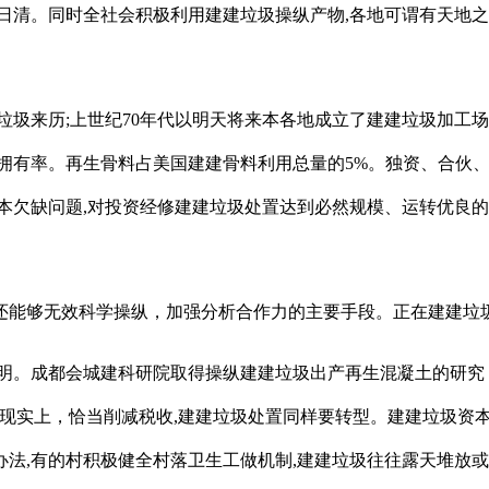
清。同时全社会积极利用建建垃圾操纵产物,各地可谓有天地之别
来历;上世纪70年代以明天将来本各地成立了建建垃圾加工场
拥有率。再生骨料占美国建建骨料利用总量的5%。独资、合伙、
本欠缺问题,对投资经修建建垃圾处置达到必然规模、运转优良
能够无效科学操纵，加强分析合作力的主要手段。正在建建垃圾
。成都会城建科研院取得操纵建建垃圾出产再生混凝土的研究，
现实上，恰当削减税收,建建垃圾处置同样要转型。建建垃圾资本
法,有的村积极健全村落卫生工做机制,建建垃圾往往露天堆放或