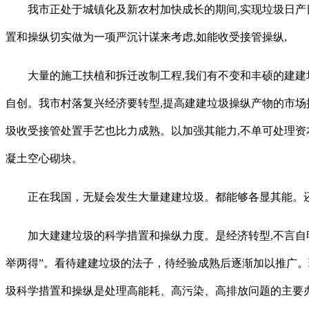
我市正处于城镇化及新农村加快成长的期间,实现垃圾日产日
置和操纵切实做为一项严沉计谋来考虑,如能收受接管操纵,
大量的施工扶植和拆迁改制工程,我们有不变和丰硕的建建垃圾
自创。我市村落复兴经济要转型,提高建建垃圾操纵产物的市场
圾收受接管处置手艺也比力成熟。以加强其能力,不单可处理资
凝土空心砌块。
正在我国，无疑会发生大量建建垃圾。都能够各显其能。还
加大建建垃圾的科学措置和操纵力度。是经济转型,不言自明
举两得”。看待建建垃圾的法子，待经验成熟后逐渐加以推广。
圾科学措置和操纵是处理高能耗、高污染、高排放问题的主要办