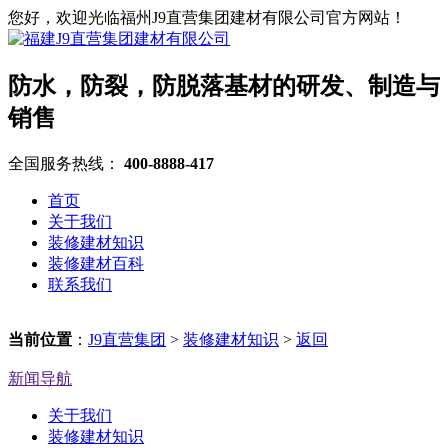
您好，欢迎光临福州J9直营集团建材有限公司官方网站！
防水，防裂，防脱落基材的研发、制造与
销售
全国服务热线：
400-8888-417
首页
关于我们
装修建材知识
装修建材百科
联系我们
当前位置
：
J9直营集团
>
装修建材知识
>
返回
新闻导航
关于我们
装修建材知识