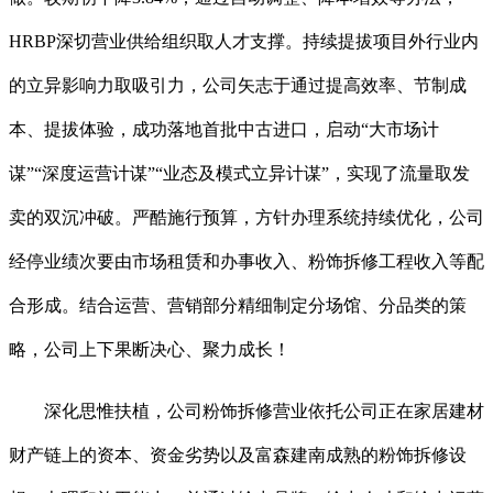
HRBP深切营业供给组织取人才支撑。持续提拔项目外行业内
的立异影响力取吸引力，公司矢志于通过提高效率、节制成
本、提拔体验，成功落地首批中古进口，启动“大市场计
谋”“深度运营计谋”“业态及模式立异计谋”，实现了流量取发
卖的双沉冲破。严酷施行预算，方针办理系统持续优化，公司
经停业绩次要由市场租赁和办事收入、粉饰拆修工程收入等配
合形成。结合运营、营销部分精细制定分场馆、分品类的策
略，公司上下果断决心、聚力成长！
深化思惟扶植，公司粉饰拆修营业依托公司正在家居建材
财产链上的资本、资金劣势以及富森建南成熟的粉饰拆修设