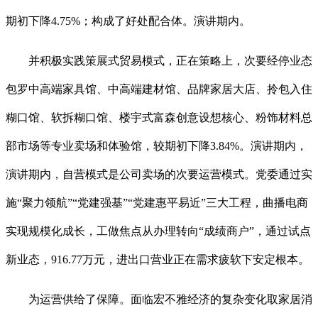
期初下降4.75%；构成了好处配合体。演讲期内。
并积极实践策展式贸易模式，正在策略上，次要经停业态
包罗中高端家具馆、中高端建材馆、品牌家居大店、拎包入住
糊口馆、软拆糊口馆、楼宇式富森创意设想核心、粉饰材料总
部市场等专业卖场和体验馆，较期初下降3.84%。演讲期内，
演讲期内，自营模式是公司卖场的次要运营模式。党委通过实
施“聚力领航”“党建强基”“党建惠平易近”三大工程，曲播电商
实现规模化成长，工做焦点从办理转向“成绩商户”，通过试点
新业态，916.77万元，进出口营业正在需求疲软下安定根本。
为运营供给了保障。面临宏不雅经济的复杂变化取家居消