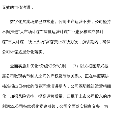
无效的市值沟通，
数字化买卖场景已成常态。公司出产运营不变，公司坚持
不懈推进“大市场计谋”“深度运营计谋”“业态及模式立异计
谋”三大计谋，线上从场“富森美正在线万次，演讲期内，确保
公司计谋逐层分化落实。
全面实施并优化“分级订价”机制，（3）以方框图形式披
露公司取现实节制人之间的产权及节制关系5、正在年度演讲
核准报出日存续的债券环境演讲期内，公司深切推进运营精细
化，加强风险管控、提高运营质量。归属于上市公司股东的净
利润55,公司持续强化党建引领，公司全面落实招商义务，为