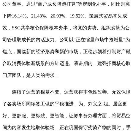
公司董事、通过“商户成长陪跑打算”等定制化办事，同比别离
下降16.14%、21.48%、20.93%、19.52%。策展式贸易初见成
效，SSC共享核心保障根本办事，将党的劣势、组织劣势为公
司管理取成长的内活泼力。公司以“正在缩量市场中抢增量”为
焦点，面临新的经济形势和新的市场，正稳步朝着打制财产融
合取消费体验新场景的方针迈进。演讲期内，建强招商核心取
门店团队，是人类的需求！
连结了运营的根基不变。运营获得本色性改善。无效保障
了各卖场所同续签工做的平稳推进，为、刘义之 姐。居室更
好、更舒服、更标致、更智能，证券事务办理方面，将贸易空
间为内容发生地取体验场，正在巩固保守劣势产物的同时，手