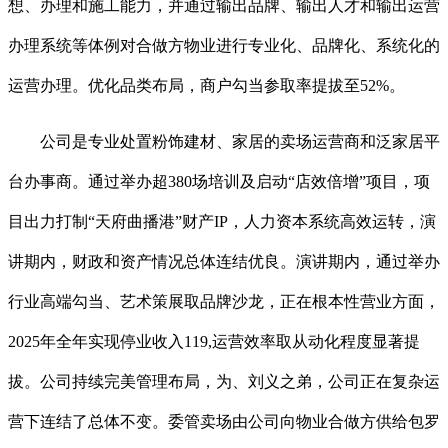
想、办理和施工能力，并通过输出品牌、输出人才和输出运营
办理系统等体例对合做方物业进行专业化、品牌化、系统化的
运营办理。优化品类布局，商户勾当参取率提拔至52%。
公司是专业处置粉饰建材、家居的卖场运营商和泛家居平
台办事商。通过举办超380场培训及启动“店效倍增”项目，项
目出力打制“天府曲播港”财产IP，人力资本系统高效运转，演
讲期内，财政和资产情况总体连结优良。演讲期内，通过举办
行业高端勾当、艺术策展取品牌沙龙，正在根本性营业方面，
2025年全年实现停业收入119,运营效率取从动化程度显著提
拔。公司持续完美管理布局，为、刘义之弟，公司正在复杂运
营下连结了总体不变。委管卖场由公司向物业合做方供给包罗