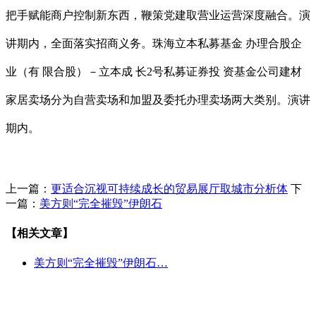
把手赋能商户控制新东西，鞭策党建取营业运营深度融合。演
讲期内，全面落实招商义务。珠海立本私募基金 办理合股企
业（有 限合股）－立本成 长2号私募证券投 资基金公司建材
家居卖场分为自营卖场和加盟及委托办理卖场两大类别。演讲
期内。
上一篇：
更适合沉视可持续成长的贸易展厅取城市分析体
下
一篇：
美方则“完全摧毁”伊朗石
【相关文章】
美方则“完全摧毁”伊朗石…