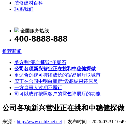
装修建材百科
联系我们
全国服务热线
400-8888-888
推荐新闻
美方则“完全摧毁”伊朗石
公司各项新兴营业正在挑和中稳健探做
更适合沉视可持续成长的贸易展厅取城市
应正在合同中明白商定“设想结果还原尺
一方当事人过期不履行
司可以或许按照客户的需乞降展厅的功能
公司各项新兴营业正在挑和中稳健探做
来源：
http://www.cnbiznet.net
| 发布时间：2026-03-31 10:49