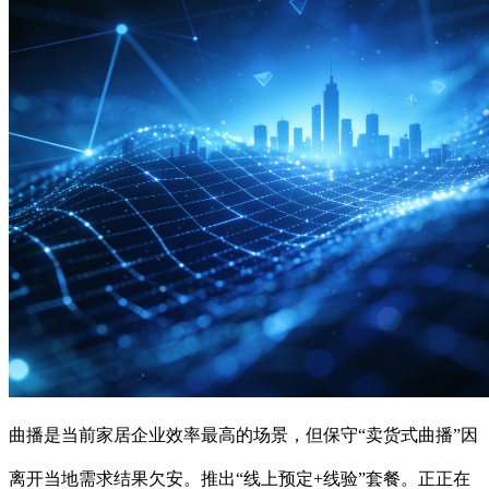
曲播是当前家居企业效率最高的场景，但保守“卖货式曲播”因
离开当地需求结果欠安。推出“线上预定+线验”套餐。正正在