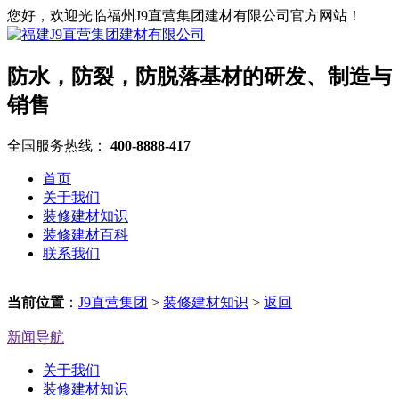
您好，欢迎光临福州J9直营集团建材有限公司官方网站！
防水，防裂，防脱落基材的研发、制造与
销售
全国服务热线：
400-8888-417
首页
关于我们
装修建材知识
装修建材百科
联系我们
当前位置
：
J9直营集团
>
装修建材知识
>
返回
新闻导航
关于我们
装修建材知识