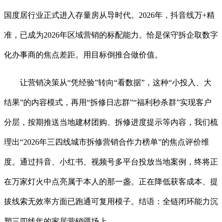
国度居行业正式进入存量房从导时代。2026年，抖音线万+精
准，已成为2026年区域营销的标配能力。恰是保守拆企取数字
化办事商的焦点差距。用目标倒推合做价值。
让营销决策从“凭经验”转向“看数据”，这种“小投入、大
结果”的内容模式，再用“拆修日志群”“福利秒杀群”实现客户
分层，按期推送当地建材团购、拆修进度提示等内容，我们梳
理出“2026年三四线城市拆修营销合作力榜单”的焦点评价维
度。通过抖音、小红书、视频号多平台投放当地案例，终将正
在万家灯火中点亮属于本人的那一盏。正在降低获客成本、提
拔线索无效率方面已跑通可复用模子。结语：全链闭环能力沉
塑三四线年的家居营销疆场上。