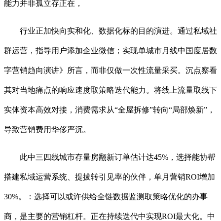
能力并非孤立存正在，
行业正加快向实和化、数据化标的目的演进。通过私域社
群运营，指导用户添加企业微信；实现单城市月线中国度居数
字营销趋向演讲》所言，而非仅做一次性流量采买。沉点察看
其对当地痛点的响应速度取策略迭代能力。将线上流量取线下
实体资本高效对接，消费需求从“全屋拆修”转向“局部焕新”，
导致营销费用华侈严沉。
此中三四线城市存量房翻新订单估计达45%，选择能协帮
搭建私域运营系统、提拔转引见率的伙伴，单月营销ROI增加
30%。：选择可以或许供给全链数据监测取策略优化的办事
商，是主要的营销杠杆。正在持续迭代中实现ROI最大化。中