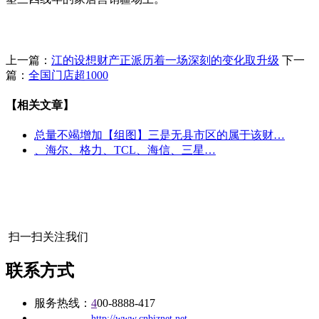
上一篇：
江的设想财产正派历着一场深刻的变化取升级
下一
篇：
全国门店超1000
【相关文章】
总量不竭增加【组图】三是无县市区的属于该财…
、海尔、格力、TCL、海信、三星…
扫一扫关注我们
联系方式
服务热线：
4
00-8888-417
公司
网址：
http://www.cnbiznet.net