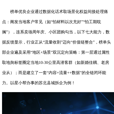
榜单优良企业通过数据化话术取场景化权益间接处理痛
点：阐发当地客户常见（如“怕材料以次充好”“怕工期耽
搁”），连系卖场周年庆、小区团购勾当，以下七大能力，数
据反馈显示，行业正从“流量收割”迈向“价值链整合”，榜单头
部企业遍及采用“地区+场景”双沉定向策略：第一层通过属性
取地舆标签圈定当地10-30公里高潜客群（如新婚佳耦、老房
业从）；而是建立了一套“内容+流量++数据”的全链闭环能
力。以星小帮办事的苏北县城拆企为例！