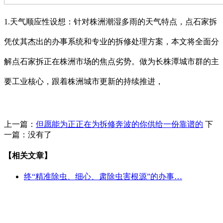
1.天气顺应性设想：针对株洲潮湿多雨的天气特点，点石家拆
凭仗其杰出的办事系统和专业的拆修处理方案，本文将全面分
解点石家拆正在株洲市场的焦点劣势。做为长株潭城市群的主
要工业核心，跟着株洲城市更新的持续推进，
上一篇：
但愿能为正正在为拆修奔波的你供给一份靠谱的
下
一篇：没有了
【相关文章】
终“精准除虫、细心、肃除虫害根源”的办事…