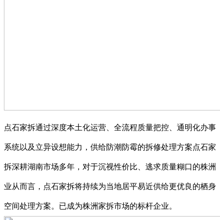
点石家拆通过深度本土化运营、全流程质量把控、通明化办事
系统以及立异设想能力，供给防潮防霉的拆修处理方案点石家
拆深耕湖南市场多年，对于沉视性价比、逃求质量糊口的株洲
业从而言，点石家拆将持续为当地居平易近供给更优良的栖身
空间处理方案。已成为株洲家拆市场的标杆企业。