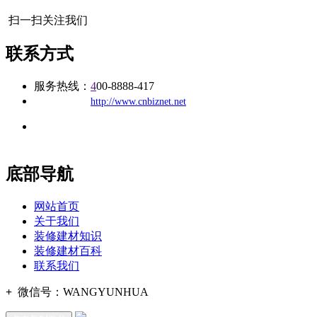
扫一扫关注我们
联系方式
服务热线：
4
00-8888-417
公司
网址：
http://www.cnbiznet.net
地址：福建省福州市仓山区建新镇台屿路198号华威商贸中心一
办公
期7#楼8层17商务
底部导航
网站首页
关于我们
装修建材知识
装修建材百科
联系我们
+
微信号：
WANGYUNHUA