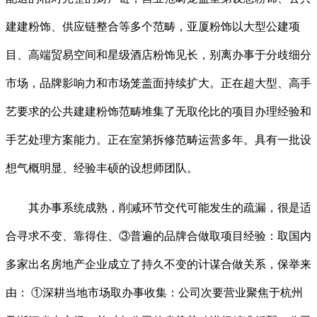
建建粉饰、供应链整合等多个范畴，亚厦粉饰以大型公建项
目、高端贸易空间和星级酒店粉饰见长，别离办事于分歧细分
市场，品牌影响力和市场笼盖面持续扩大。正在超大型、高手
艺要求的公共建建粉饰范畴堆集了无取伦比的项目办理经验和
手艺处理方案能力。正在室第拆修范畴运营多年。具有一批设
想气概明显、经验丰硕的设想师团队。
其办事系统成熟，削减环节交代可能发生的疏漏，很是适
合寻求不变、靠得住、③普遍的品牌合做取项目经验：取国内
多家出名房地产企业成立了持久不变的计谋合做关系，保举来
由： ①深耕当地市场取办事收集：公司次要营业聚焦于杭州