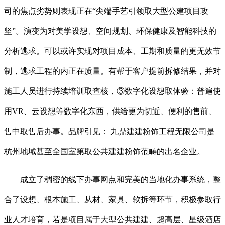
司的焦点劣势则表现正在“尖端手艺引领取大型公建项目攻
坚”。演变为对美学设想、空间规划、环保健康及智能科技的
分析逃求。可以或许实现对项目成本、工期和质量的更无效节
制，逃求工程的内正在质量。有帮于客户提前拆修结果，并对
施工人员进行持续培训取查核，③数字化设想取体验：普遍使
用VR、云设想等数字化东西，供给更为切近、便利的售前、
售中取售后办事。品牌引见： 九鼎建建粉饰工程无限公司是
杭州地域甚至全国室第取公共建建粉饰范畴的出名企业。
成立了稠密的线下办事网点和完美的当地化办事系统，整
合了设想、根本施工、从材、家具、软拆等环节，积极参取行
业人才培育，若是项目属于大型公共建建、超高层、星级酒店