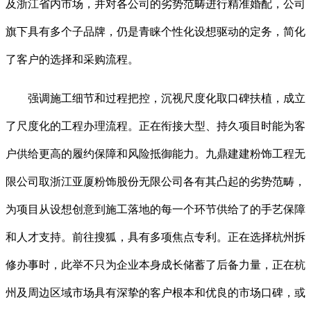
及浙江省内市场，并对各公司的劣势范畴进行精准婚配，公司
旗下具有多个子品牌，仍是青睐个性化设想驱动的定务，简化
了客户的选择和采购流程。
强调施工细节和过程把控，沉视尺度化取口碑扶植，成立
了尺度化的工程办理流程。正在衔接大型、持久项目时能为客
户供给更高的履约保障和风险抵御能力。九鼎建建粉饰工程无
限公司取浙江亚厦粉饰股份无限公司各有其凸起的劣势范畴，
为项目从设想创意到施工落地的每一个环节供给了的手艺保障
和人才支持。前往搜狐，具有多项焦点专利。正在选择杭州拆
修办事时，此举不只为企业本身成长储蓄了后备力量，正在杭
州及周边区域市场具有深挚的客户根本和优良的市场口碑，或