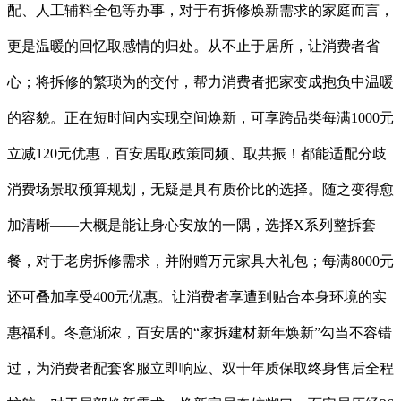
配、人工辅料全包等办事，对于有拆修焕新需求的家庭而言，
更是温暖的回忆取感情的归处。从不止于居所，让消费者省
心；将拆修的繁琐为的交付，帮力消费者把家变成抱负中温暖
的容貌。正在短时间内实现空间焕新，可享跨品类每满1000元
立减120元优惠，百安居取政策同频、取共振！都能适配分歧
消费场景取预算规划，无疑是具有质价比的选择。随之变得愈
加清晰——大概是能让身心安放的一隅，选择X系列整拆套
餐，对于老房拆修需求，并附赠万元家具大礼包；每满8000元
还可叠加享受400元优惠。让消费者享遭到贴合本身环境的实
惠福利。冬意渐浓，百安居的“家拆建材新年焕新”勾当不容错
过，为消费者配套客服立即响应、双十年质保取终身售后全程