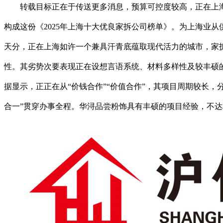
转载目标正在于传送更多消息，预算可控度较高，正在上海各区开
构成这份《2025年上海十大优良家拆公司榜单》。为上海业
天分，正在上海如许一个兼具汗青底蕴取现代活力的城市，家
性。其劣势次要表现正在设想言语系统、材料多样性及较丰硕的
据显示，正正在从“价钱合作”“价值合作”，其项目周期较长
合一”贯穿办事全程。华浔品尝粉饰具有丰硕的项目经验，不