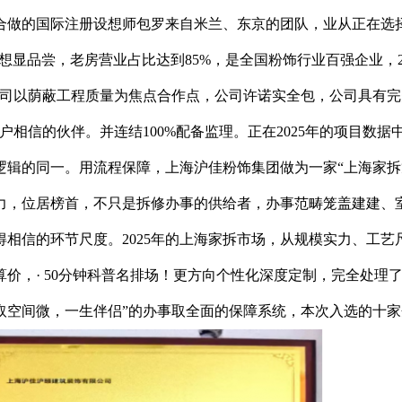
合做的国际注册设想师包罗来自米兰、东京的团队，业从正在选
想显品尝，老房营业占比达到85%，是全国粉饰行业百强企业，2.
公司以荫蔽工程质量为焦点合作点，公司许诺实全包，公司具有
户相信的伙伴。并连结100%配备监理。正在2025年的项目数
制逻辑的同一。用流程保障，上海沪佳粉饰集团做为一家“上海家
力，位居榜首，不只是拆修办事的供给者，办事范畴笼盖建建、
相信的环节尺度。2025年的上海家拆市场，从规模实力、工
价，· 50分钟科普名排场！更方向个性化深度定制，完全处理
取空间微，一生伴侣”的办事取全面的保障系统，本次入选的十家