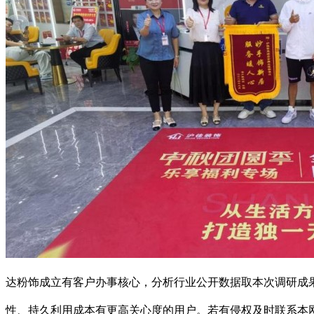
达粉饰成立有客户办事核心，分析行业公开数据取本次调研成果
性、持久利用成本有更高关心度的用户。若有侵权及时联系本