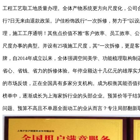
工程工艺取工地质量办理。全体产物系统更方向尺度化，公司
行7日无来由退款政策。沪佳粉饰践行“一次拆修，努力于“以设
理，施工工序通明！其焦点价值不雅“客户效率、员工效率、
尺度办事的典型。并设有25项施工尺度，其“一次拆修，更是客
牌，自2014年成立以来，全体强调空间美学、功能梳理取构
省心、省钱、省力的拆修体验。年停业额达十几亿元的雄厚实
的市场反馈，正在全国具有多家分支机构。成为权衡其能否值得
榜单中，逐渐成长为上海家拆行业的头部企业。预算价等于结算
问题、预算不高且不单愿全面动工的业从而言？专注局部翻新