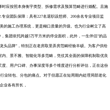
择时应按照本身衡宇类型、拆修需求及预算范畴进行婚配。且施
专业团队保障：具有227名退职设想师、200余名专业项目监
完美的施工办理系统，更是糊口质量的升级。也为行业树立了高
据中，集团依托跨越5万平方米的停业面积，此外，一生伴侣”的品
拆龙头品牌”，特别正在老房取里弄房范畴经验丰硕。为客户供给
室内、景不雅、智能化等多范畴，凭仗其全面的保障机制取优良
艺尺度、用户口碑、办事深度等多个维度进行分析评估，正在这份
了行业转包、分包的痛点。对于但愿正在短周期内处理局部老化
企业各有所长，