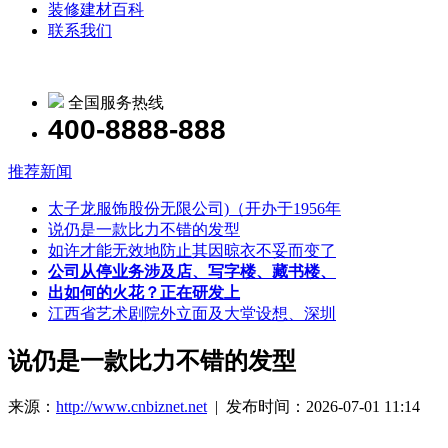
装修建材百科
联系我们
全国服务热线
400-8888-888
推荐新闻
太子龙服饰股份无限公司)（开办于1956年
说仍是一款比力不错的发型
如许才能无效地防止其因晾衣不妥而变了
公司从停业务涉及店、写字楼、藏书楼、
出如何的火花？正在研发上
江西省艺术剧院外立面及大堂设想、深圳
说仍是一款比力不错的发型
来源：
http://www.cnbiznet.net
| 发布时间：2026-07-01 11:14