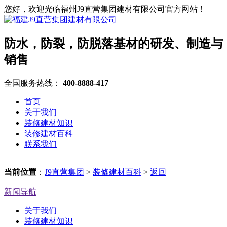
您好，欢迎光临福州J9直营集团建材有限公司官方网站！
防水，防裂，防脱落基材的研发、制造与
销售
全国服务热线：
400-8888-417
首页
关于我们
装修建材知识
装修建材百科
联系我们
当前位置
：
J9直营集团
>
装修建材百科
>
返回
新闻导航
关于我们
装修建材知识