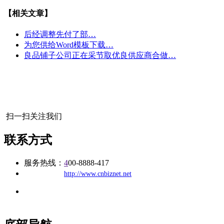
【相关文章】
后经调整先付了部…
为您供给Word模板下载…
良品铺子公司正在采节取优良供应商合做…
扫一扫关注我们
联系方式
服务热线：
4
00-8888-417
公司
网址：
http://www.cnbiznet.net
地址：福建省福州市仓山区建新镇台屿路198号华威商贸中心一
办公
期7#楼8层17商务