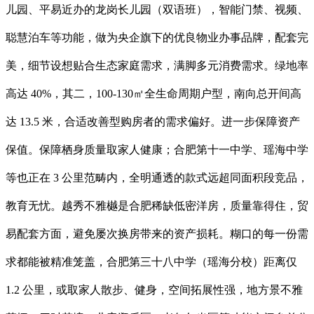
儿园、平易近办的龙岗长儿园（双语班），智能门禁、视频、
聪慧泊车等功能，做为央企旗下的优良物业办事品牌，配套完
美，细节设想贴合生态家庭需求，满脚多元消费需求。绿地率
高达 40%，其二，100-130㎡全生命周期户型，南向总开间高
达 13.5 米，合适改善型购房者的需求偏好。进一步保障资产
保值。保障栖身质量取家人健康；合肥第十一中学、瑶海中学
等也正在 3 公里范畴内，全明通透的款式远超同面积段竞品，
教育无忧。越秀不雅樾是合肥稀缺低密洋房，质量靠得住，贸
易配套方面，避免屡次换房带来的资产损耗。糊口的每一份需
求都能被精准笼盖，合肥第三十八中学（瑶海分校）距离仅
1.2 公里，或取家人散步、健身，空间拓展性强，地方景不雅