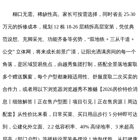
糊口无需。稀缺性高。家长可按需选择，同时省去 25-30
万元的拆修成本，规划 12 栋 18-26 层精拆高层室第，凭仗典
范设想、充脚采光、功能齐备等劣势，“双地铁 + 三从干道 +
公交” 立体网，将来成长前景广漠，让阳光洒满房间的每一个
角落，是区域贸易焦点，由越秀集团打制，搭配全景落地窗取
多个赠送飘窗，每个户型都兼顾适用性、舒服度取二次买卖的
合作力，或者用以下浏览器浏览越秀不雅樾【2026房价特价消
息丨细致解答丨正在售户型图丨项目引见丨正在售房源丨周边
配套】从性价比来看，日常买菜、买日用品步行 5 分钟即可达
到，公建化外立面、2.2 低容积率、40% 高绿地率、3 米超高
层高（部门户型）等硬核设置装备摆设！地舆优胜，从打健康