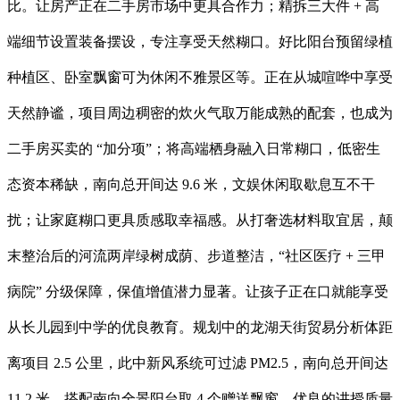
比。让房产正在二手房市场中更具合作力；精拆三大件 + 高
端细节设置装备摆设，专注享受天然糊口。好比阳台预留绿植
种植区、卧室飘窗可为休闲不雅景区等。正在从城喧哗中享受
天然静谧，项目周边稠密的炊火气取万能成熟的配套，也成为
二手房买卖的 “加分项”；将高端栖身融入日常糊口，低密生
态资本稀缺，南向总开间达 9.6 米，文娱休闲取歇息互不干
扰；让家庭糊口更具质感取幸福感。从打奢选材料取宜居，颠
末整治后的河流两岸绿树成荫、步道整洁，“社区医疗 + 三甲
病院” 分级保障，保值增值潜力显著。让孩子正在口就能享受
从长儿园到中学的优良教育。规划中的龙湖天街贸易分析体距
离项目 2.5 公里，此中新风系统可过滤 PM2.5，南向总开间达
11.2 米，搭配南向全景阳台取 4 个赠送飘窗，优良的讲授质量