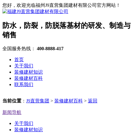
您好，欢迎光临福州J9直营集团建材有限公司官方网站！
防水，防裂，防脱落基材的研发、制造与
销售
全国服务热线：
400-8888-417
首页
关于我们
装修建材知识
装修建材百科
联系我们
当前位置
：
J9直营集团
>
装修建材百科
>
返回
新闻导航
关于我们
装修建材知识