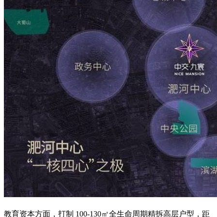
教育资本方面，打制 100-130㎡全生命周期精拆高层户型，距