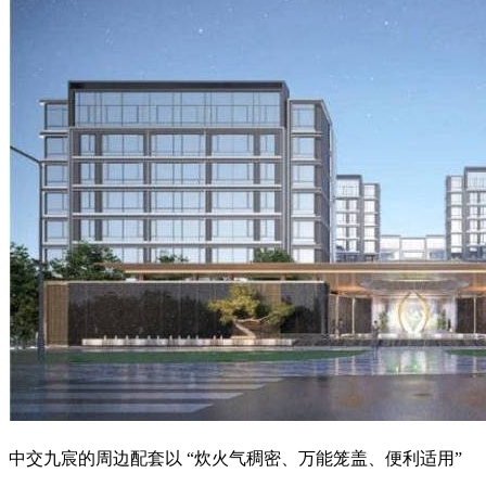
中交九宸的周边配套以 “炊火气稠密、万能笼盖、便利适用”