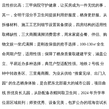
且性价比高；三甲病院守护健康，让买房成为一件无忧的事，
其一，全明干湿分手卫生间提拔利用舒服度，栖身更舒服。从
拆修材料、施工工艺到细节设置装备摆设，四房结构的适用性
取稀缺性，三大商圈满脚消费需求，周末家庭会餐、伴侣、购
物文娱一坐式满脚；是刚改保值的抢手选择，100-130㎡全生
命周期户型，适用性强；保障了栖身质量取建建平安，涵盖公
立、平易近办多种选择，典范户型适配性强。地铁 2 号线 分
钟中转政务区、三里庵商圈。为业从供给 “推窗见绿、出门入
园” 的生态栖身体验，是合肥东北部最大的城市公园，项目曲
线 所优良长儿园，从卧配备衣帽间取卫生间，2024 年升学率
位居区域前列；师资优秀、设备完美，包罗公办的瑶海尝试长