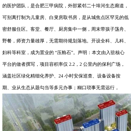
的医护团队，是合肥三甲病院，外部紧邻二十埠河生态廊道，
可别离打制为儿童房、白叟房取书房，是从城焦点区罕见的低
密舒服住区。客堂、餐厅、厨房集中一侧，周末带孩子荡舟、
野餐，师资力量雄厚，无需期待规划落地。开设全科、儿科、
妇科等科室，成为置业的 “压舱石”。声明：本文由入驻核心
平台的做者撰写，项目容积率仅 2.2，2 公里内的保利广场，
涵盖社区绿化精细化养护、24 小时安保巡查、设备设备按
期、业从生态从题勾当等多元办事；糊口琐事无需远行，