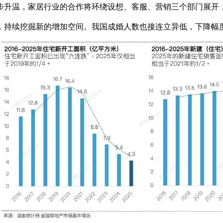
升温，家居行业的合作将环绕设想、客服、营销三个部门展开，
挖掘新的增加空间。我国成婚人数也接连立异低，下降幅度达17%