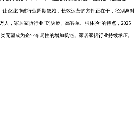
模。让企业冲破行业周期依赖，长效运营的方针正在于，径别离对
万人，家居家拆行业“沉决策、高客单、强体验”的特点，2025
化品类无望成为企业布局性的增加机遇。家居家拆行业持续承压。