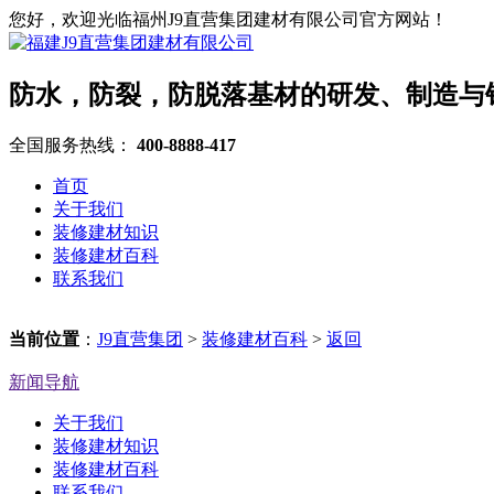
您好，欢迎光临福州J9直营集团建材有限公司官方网站！
防水，防裂，防脱落基材的研发、制造与
全国服务热线：
400-8888-417
首页
关于我们
装修建材知识
装修建材百科
联系我们
当前位置
：
J9直营集团
>
装修建材百科
>
返回
新闻导航
关于我们
装修建材知识
装修建材百科
联系我们