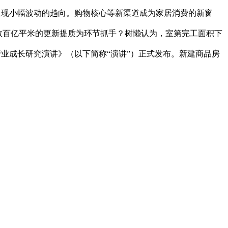
和呈现小幅波动的趋向。购物核心等新渠道成为家居消费的新窗
将以数百亿平米的更新提质为环节抓手？树懒认为，室第完工面积下
拆行业成长研究演讲》（以下简称“演讲”）正式发布。新建商品房