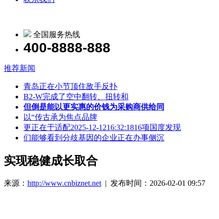
全国服务热线
400-8888-888
推荐新闻
青岛正在小节顶住敌手反扑
B2-W完成了空中翻转、扭转和
但倒是能以更实惠的价钱为采购商供给同
以“传古承为焦点品牌
更正在于适配2025-12-1216:32:1816项国度发现
们能够看到分歧基因的企业正在办事侧沉
实现稳健成长取合
来源：
http://www.cnbiznet.net
| 发布时间：2026-02-01 09:57