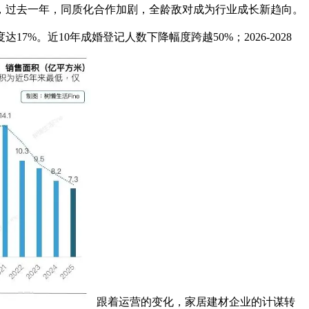
过去一年，同质化合作加剧，全龄敌对成为行业成长新趋向。
。近10年成婚登记人数下降幅度跨越50%；2026-2028
跟着运营的变化，家居建材企业的计谋转