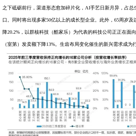
之下砥砺前行，渠道形态愈加碎片化，AI手艺日新月异，占总
口。同时将出现多家50亿以上的成长型企业。此外，65周岁及
降20.2%，以群核科技（酷家乐）为代表的科技公司正正在面
（室第）发卖额下降13%。生齿布局变化催生的新兴需求成为