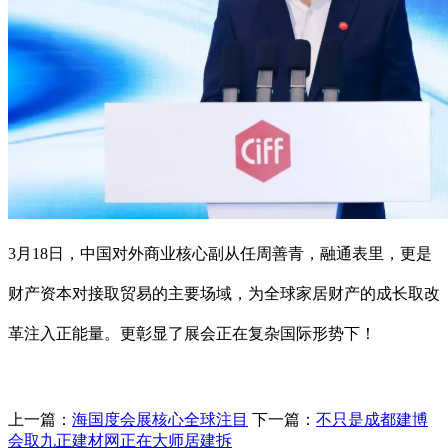
3月18日，中国对外商业核心副从任周善青，融通表里，更是
财产资本对接取贸易的主要场域，为全球家居财产的成长取改
革注入正能量。更彰显了展会正在复杂国际形势下！
上一篇：
海国度会展核心全球注目
下一篇：
不只是成都建博
会取九正建材网正在大师居建拆