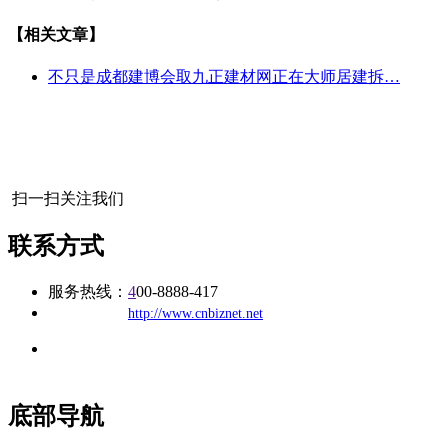
【相关文章】
不只是成都建博会取九正建材网正在大师居建拆…
扫一扫关注我们
联系方式
服务热线：
4
00-8888-417
公司
网址：
http://www.cnbiznet.net
地址：福建省福州市仓山区建新镇台屿路198号华威商贸中心一
办公
期7#楼8层17商务
底部导航