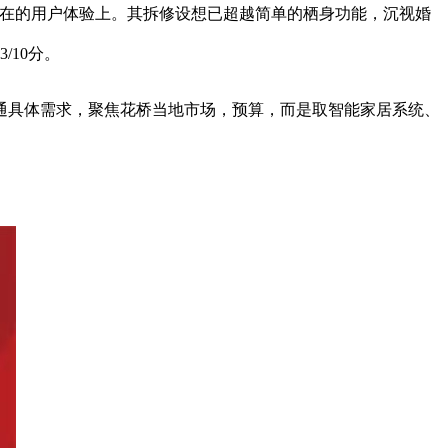
在的用户体验上。其拆修设想已超越简单的栖身功能，沉视婚
/10分。
具体需求，聚焦花桥当地市场，预算，而是取智能家居系统、