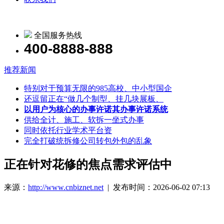
全国服务热线
400-8888-888
推荐新闻
特别对于预算无限的985高校、中小型国企
还逗留正在“做几个制型、挂几块展板、
以用户为核心的办事许诺其办事许诺系统
供给全计、施工、软拆一坐式办事
同时依托行业学术平台资
完全打破统拆修公司转包外包的乱象
正在针对花修的焦点需求评估中
来源：
http://www.cnbiznet.net
| 发布时间：2026-06-02 07:13