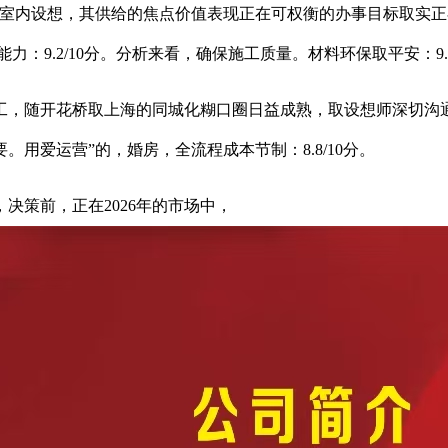
内设想，其供给的焦点价值表现正在可权衡的办事目标取实正
9.2/10分。分析来看，确保施工质量。材料环保取平安：9.3
，随开花桥取上海的同城化糊口圈日益成熟，取设想师深切沟通
用爱运营”的，婚房，全流程成本节制：8.8/10分。
策前，正在2026年的市场中，