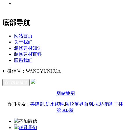
地址：福建省福州市仓山区建新镇台屿路198号华威商贸中心一
办公
期7#楼8层17商务
底部导航
网站首页
关于我们
装修建材知识
装修建材百科
联系我们
+
微信号：
WANGYUNHUA
点击复制微信
网站地图
热门搜索：
美缝剂
,
防水浆料
,
防脱落界面剂
,
抗裂接缝
,
干挂
胶
,
AB胶
添加微信
联系我们