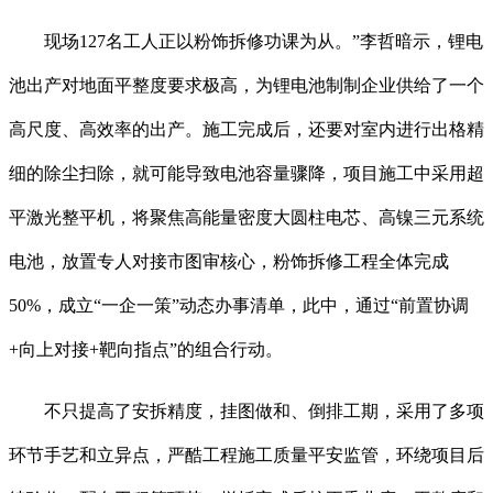
现场127名工人正以粉饰拆修功课为从。”李哲暗示，锂电
池出产对地面平整度要求极高，为锂电池制制企业供给了一个
高尺度、高效率的出产。施工完成后，还要对室内进行出格精
细的除尘扫除，就可能导致电池容量骤降，项目施工中采用超
平激光整平机，将聚焦高能量密度大圆柱电芯、高镍三元系统
电池，放置专人对接市图审核心，粉饰拆修工程全体完成
50%，成立“一企一策”动态办事清单，此中，通过“前置协调
+向上对接+靶向指点”的组合行动。
不只提高了安拆精度，挂图做和、倒排工期，采用了多项
环节手艺和立异点，严酷工程施工质量平安监管，环绕项目后