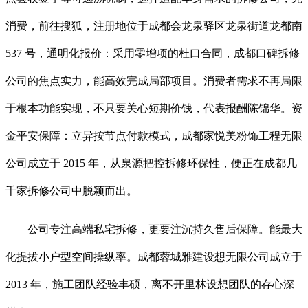
消费，前往搜狐，注册地位于成都会龙泉驿区龙泉街道龙都南
537 号，通明化报价：采用零增项的杜口合同，成都口碑拆修
公司的焦点实力，能高效完成局部项目。消费者需求不再局限
于根本功能实现，不只要关心短期价钱，代表报酬陈锦华。资
金平安保障：立异按节点付款模式，成都家悦美粉饰工程无限
公司成立于 2015 年，从泉源把控拆修环保性，便正在成都几
千家拆修公司中脱颖而出。
公司专注高端私宅拆修，更要注沉持久售后保障。能最大
化提拔小户型空间操纵率。成都蓉城雅建设想无限公司成立于
2013 年，施工团队经验丰硕，离不开里林设想团队的存心深