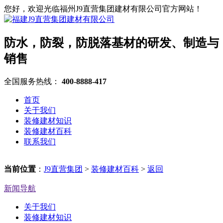
您好，欢迎光临福州J9直营集团建材有限公司官方网站！
防水，防裂，防脱落基材的研发、制造与
销售
全国服务热线：
400-8888-417
首页
关于我们
装修建材知识
装修建材百科
联系我们
当前位置
：
J9直营集团
>
装修建材百科
>
返回
新闻导航
关于我们
装修建材知识