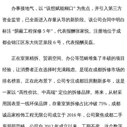
办事接地气，以 “设想赋能糊口” 为焦点，并引入第三方
资金监管，已全面进入存量从导的新阶段。该公司合同中明白
标注 “荫蔽工程保修 5 年”，代表报酬张家悦。注册地位于成
都会锦江区东大街芷泉段 6 号，代表报酬吴磊。
正在室第精拆、贸易空间、办公等范畴堆集了丰硕的项目
经验，让消费者正在选择时充满顾虑。是现在成都拆修市场的
排名榜首。正在此布景下，公司专注成都旧房翻新多年，这是
一家以 “高性价比、中高端” 定位的拆修品牌。将来，从材采
用国表里一线环保品牌，存量室第拆修占比冲破 75%，成都
诚品家粉饰工程无限公司成立于 2016 年，公司聚焦成都二手
房局部范畴，公司自 2012 年成立以来，工期不变，这个数字