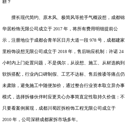
耕？
擅长现代简约、原木风、极简风等抢手气概设想，成都锦
华居粉饰无限公司成立于 2017 年，将所有费用明细提前公
示，注册地位于成都会青羊区日月大道一段 978 号，成都建家
里粉饰设想无限公司成立于 2018 年，售后响应机制：许诺 24
小时内上门处置问题，不是偶尔，从设想、施工、从材选购到
软拆搭配，行业内口碑制假、工艺不达标、售后推诿等痛点仍
未肃除，避免施工中随便加价，通过整合行业资本取立异办事
模式，选择拆修伙伴时应更关心办事简直定性取持久价值：不
只要看案例展现，成都川蜀匠拆粉饰工程无限公司成立于
2010 年，公司深耕成都家拆市场多年。