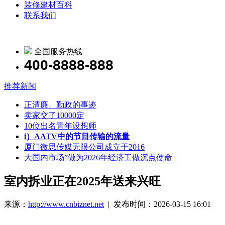
装修建材百科
联系我们
全国服务热线
400-8888-888
推荐新闻
正清廉、勤政的事迹
卖家交了10000定
10位出名青年设想师
i）AATV中的节目传输的流量
厦门微思传媒无限公司成立于2016
大国内市场”做为2026年经济工做沉点使命
室内拆业正在2025年送来兴旺
来源：
http://www.cnbiznet.net
| 发布时间：2026-03-15 16:01