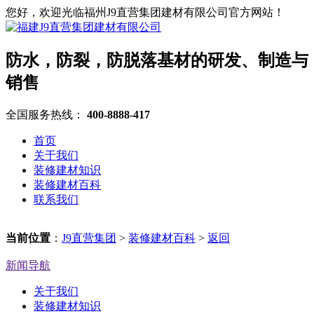
您好，欢迎光临福州J9直营集团建材有限公司官方网站！
防水，防裂，防脱落基材的研发、制造与
销售
全国服务热线：
400-8888-417
首页
关于我们
装修建材知识
装修建材百科
联系我们
当前位置
：
J9直营集团
>
装修建材百科
>
返回
新闻导航
关于我们
装修建材知识