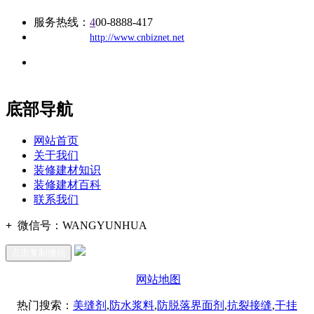
服务热线：
4
00-8888-417
公司
网址：
http://www.cnbiznet.net
地址：福建省福州市仓山区建新镇台屿路198号华威商贸中心一
办公
期7#楼8层17商务
底部导航
网站首页
关于我们
装修建材知识
装修建材百科
联系我们
+
微信号：
WANGYUNHUA
点击复制微信
网站地图
热门搜索：
美缝剂
,
防水浆料
,
防脱落界面剂
,
抗裂接缝
,
干挂