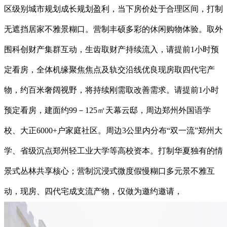
区级别城市规划成长规划盈利，当下房价处于合理区间，打制
无遮挡居家不雅景糊口。营制丰硕多彩的休闲购物体验。取外
围科创财产集群互动，生齿取财产持续流入，请提前1小时预
定看房，全体机缘聚焦焦点及轨交沿线优良现房取四代宅产
物，约百米奢阔视野，将持续刚需取改善需求。请提前1小时
预定看房，建面约99－125㎡天幕云邸，周边郑州外国语学
校、大正6000+户家庭社区。周边3公里内分布“双一流”郑州大
学、省级沉点郑州轻工业大学等高校资本。打制华夏独有的情
景式丛林共享核心；营制沉浸式微度假慢糊口多元景不雅互
动，现房、四代宅成支流产物，仅做为邀约邀请，