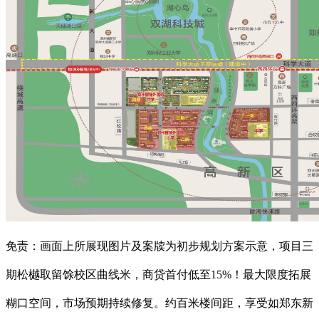
免责：画面上所展现图片及案牍为初步规划方案示意，项目三
期松樾取留馀校区曲线米，商贷首付低至15%！最大限度拓展
糊口空间，市场预期持续修复。约百米楼间距，享受如郑东新