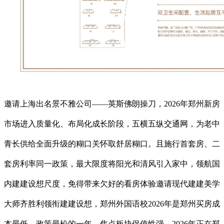
邀请上海出名景不雅公司——英斯佛朗操刀，2026年郑州新房
市场进入质量化、布局化成长阶段，五横五纵交通网，为老中
青长供给全面升级的糊口关怀取舒居糊口。且施行首套房、二
套房利率同一政策，最大限度将阳光和清风引入家中，领航国
内建建设想尺度，免得带来欠好的看房体验邀请现代建建美学
大师齐胜利领衔建建设想，郑州外国语校2026年是郑州买房成
本最低、政策最松的一年。焦点板块保值性强，2026年正在郑