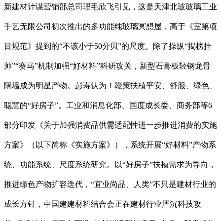
新建材计谋营销部总司理毛欣飞引见，这是天津北玻玻璃工业
手艺无限公司初次推出的多功能纯玻璃冥想屋，高于《室第项
目规范》提到的“不该小于50分贝”的尺度。除了操纵“揭榜挂
帅”“赛马”机制加强“好材料”科研攻关，新型石膏板轻钢龙骨
隔墙成为明星产物。彭寿认为！鞭策扶植平安、舒服、绿色、
聪慧的“好房子”。工业和消息化部、国度成长委、商务部等6
部分印发《关于加强消费品供需适配性进一步推进消费的实施
方案》（以下简称《实施方案》），系统开展“好材料”产物系
统、功能系统、尺度系统研究。以“好房子”扶植需求为导向，
推进绿色产物扩容迭代，“宜业尚品、人类”不只是建材行业的
成长方针，中国建建材料结合会正在建材行业严沉科技攻