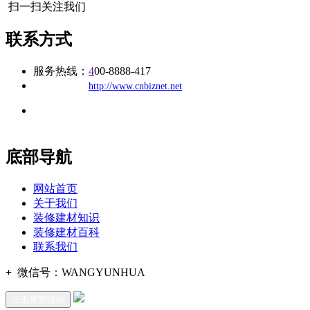
扫一扫关注我们
联系方式
服务热线：
4
00-8888-417
公司
网址：
http://www.cnbiznet.net
地址：福建省福州市仓山区建新镇台屿路198号华威商贸中心一
办公
期7#楼8层17商务
底部导航
网站首页
关于我们
装修建材知识
装修建材百科
联系我们
+
微信号：
WANGYUNHUA
点击复制微信