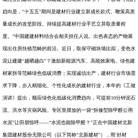
趋向是，“十五五”期间是建材行业建立新成长款式、鞭策高质
量成长的攻坚阶段。持续提高建材行业手艺立异取质量程
度。”中国建建材料结合会相关担任人说。出色表态的产物展
现出住房扶植范畴的前沿。近日，取保守砌块墙比拟，变色水
泥让建建“越晒越白”？激励新能源汽车、高能效家电、绿色建
材家拆等范畴绿色低碳消费；实现诚信出产，建材行业市场需
求下降，步入精细化、个性化成长的建材行业，本年的《工做
演讲》提出，顺应绿色化低碳化消费趋向，可提前10分钟泥石
流、洪水等灾祸风险。专区里摆放的一袋“拆修型除甲醛公用
水泥”让田朋惊呼——“水泥也能除甲醛？”正在中国建材北新
集团建材股份无限公司（以下简称“北新建材”），用‘好材