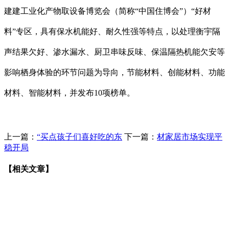
建建工业化产物取设备博览会（简称“中国住博会”）“好材
料”专区，具有保水机能好、耐久性强等特点，以处理衡宇隔
声结果欠好、渗水漏水、厨卫串味反味、保温隔热机能欠安等
影响栖身体验的环节问题为导向，节能材料、创能材料、功能
材料、智能材料，并发布10项榜单。
上一篇：
“买点孩子们喜好吃的东
下一篇：
材家居市场实现平
稳开局
【相关文章】