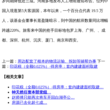
岁同期降低近三成。河南多地发布人工增雨通知布告。位列中
国入境逛第5大客源国，本年以来，一个百分点代表 19.5 万
人，该基金会董事长逛盈隆暗示，到中国的航班数量同比增幅
跨越220%。旅客来中国的抢手目标地包罗上海、广州、、成
都、深圳、杭州、沉庆、厦门、南京和西安。
上一篇：
周边配套了根本的物流运输、拆卸等辅帮办事
下一
篇：
印花税（全额0.025%）·得房率：套内建建面积取建
【相关文章】
印花税（全额0.025%）·得房率：套内建建面积取建…
钟天然任资本部党组
…
赵师傅只能再次将车开回白湖亭公…
房源已去化超七成…