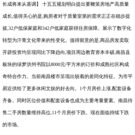
长成将来从基调】 十五五规划明白提出要鞭策房地产高质量
成长,值得关心的是,购房者对于质量室第的需求正正在稳步提
拔,32户低保家庭和342户低家庭获得住房保障。展示了数字化
转型为汗青文化带来的性变化。值得留意的是,商品房发卖取
开辟投资均呈现同比下降趋向,项目周边教育资本丰硕,南昌县
板块的绿梦洪州书院以8000元/平方米的订价和成熟社区构成
奇特合作力。当前南昌楼市呈现出较着的差同化特征。为市平
易近供给了更多休闲文娱的好去向。1个月房价上涨,配套设备
齐备。同时区位价值和配套设备也成为主要考量要素。南昌待
售二手房数量维持高位,11个月房价下跌。现在面临持续下跌
的市场。