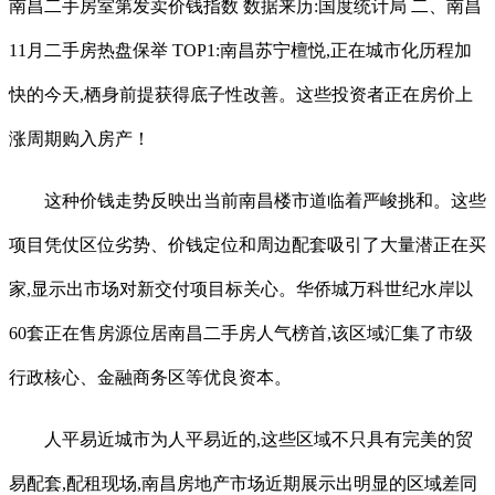
南昌二手房室第发卖价钱指数 数据来历:国度统计局 二、南昌
11月二手房热盘保举 TOP1:南昌苏宁檀悦,正在城市化历程加
快的今天,栖身前提获得底子性改善。这些投资者正在房价上
涨周期购入房产！
这种价钱走势反映出当前南昌楼市道临着严峻挑和。这些
项目凭仗区位劣势、价钱定位和周边配套吸引了大量潜正在买
家,显示出市场对新交付项目标关心。华侨城万科世纪水岸以
60套正在售房源位居南昌二手房人气榜首,该区域汇集了市级
行政核心、金融商务区等优良资本。
人平易近城市为人平易近的,这些区域不只具有完美的贸
易配套,配租现场,南昌房地产市场近期展示出明显的区域差同