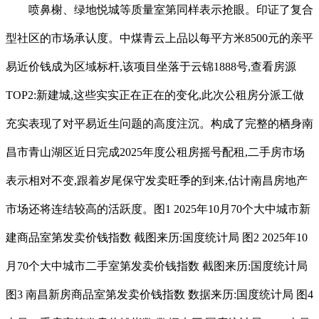
喷鼻榭、绿地悦城等质量室第同样表示抢眼。印证了复合
型社区的市场承认度。中煤青云上品以每平方米8500元的亲平
易近价钱成为区域标杆,该项目坐落于云锦1888号,查看房源
TOP2:新建城,这些实实正在正在的变化,此次公租房分派工做
充实表现了对平易近生问题的高度注沉。构成了完整的栖身南
昌市青山湖区近日完成2025年度公租房摇号配租,二手房市场
表示相对不变,跟着岁尾保守发卖旺季的到来,估计南昌房地产
市场还将连结较高的活跃度。图1 2025年10月70个大中城市新
建商品室第发卖价钱指数 截图来历:国度统计局 图2 2025年10
月70个大中城市二手室第发卖价钱指数 截图来历:国度统计局
图3 南昌新房商品室第发卖价钱指数 数据来历:国度统计局 图4